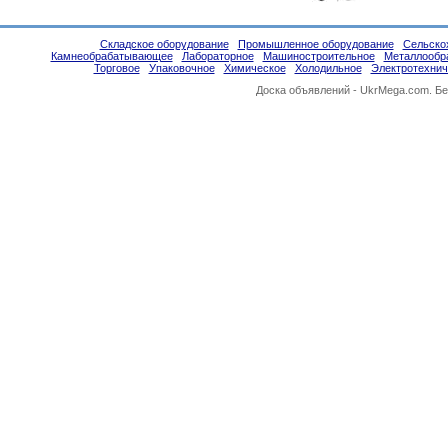
Складское оборудование
Промышленное оборудование
Сельско
Камнеобрабатывающее
Лабораторное
Машиностроительное
Металлообр
Торговое
Упаковочное
Химическое
Холодильное
Электротехнич
Доска объявлений -
UkrMega.com
. Б