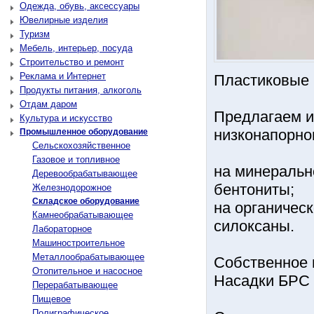
Одежда, обувь, аксессуары
Ювелирные изделия
Туризм
Мебель, интерьер, посуда
Строительство и ремонт
Реклама и Интернет
Пластиковые 
Продукты питания, алкоголь
Отдам даром
Прeдлaгаeм и
Культура и искусство
низконапорно
Промышленное оборудование
Сельскохозяйственное
Газовое и топливное
на минеральн
Деревообрабатывающее
бентониты;
Железнодорожное
Складское оборудование
на органичес
Камнеобрабатывающее
силоксаны.
Лабораторное
Машиностроительное
Металлообрабатывающее
Собственное 
Отопительное и насосное
Насадки БРС 
Перерабатывающее
Пищевое
Полиграфическое