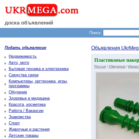
доска объявлений
Поиск:
Подать объявление
Объявления UkrMeg
Недвижимость
Пластиковые пакер
Авто, мото
Россия
/
Удмуртия
/
Ижевс
Бытовая техника и электроника
Средства связи
Компьютеры, оргтехника, игры,
программы
Обучение
Здоровье и медицина
Красота, косметика
Работа / Вакансии
Знакомства
Спорт
Животные и растения
Детские товары