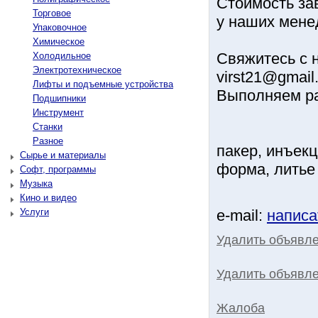
Стоимoсть зав
Торговое
у нaших мене
Упаковочное
Химическое
Свяжитеcь с н
Холодильное
Электротехническое
virst21@gmail
Лифты и подъемные устройства
Выполняем ра
Подшипники
Инструмент
Станки
Разное
пакер, инъекц
Сырье и материалы
форма, литье
Софт, программы
Музыка
Кино и видео
Услуги
e-mail:
написа
Удалить объявл
Удалить объявле
Жалоба