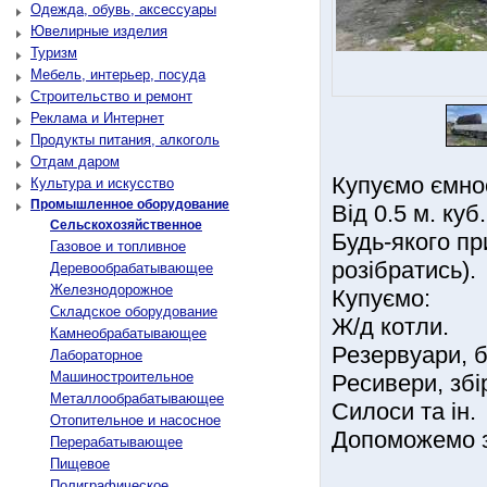
Одежда, обувь, аксессуары
Ювелирные изделия
Туризм
Мебель, интерьер, посуда
Строительство и ремонт
Реклама и Интернет
Продукты питания, алкоголь
Отдам даром
Купуємо ємнос
Культура и искусство
Промышленное оборудование
Від 0.5 м. куб
Сельскохозяйственное
Будь-якого пр
Газовое и топливное
розібратись).
Деревообрабатывающее
Железнодорожное
Купуємо:
Складское оборудование
Ж/д котли.
Камнеобрабатывающее
Резервуари, б
Лабораторное
Машиностроительное
Ресивери, збі
Металлообрабатывающее
Силоси та ін.
Отопительное и насосное
Допоможемо з
Перерабатывающее
Пищевое
Полиграфическое