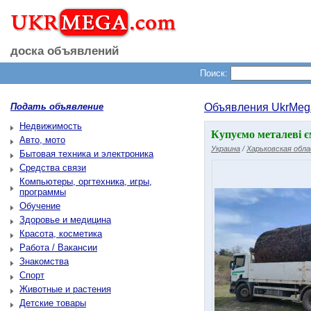
доска объявлений
Поиск:
Подать объявление
Объявления UkrMeg
Недвижимость
Купуємо металеві єм
Авто, мото
Украина
/
Харьковская обл
Бытовая техника и электроника
Средства связи
Компьютеры, оргтехника, игры,
программы
Обучение
Здоровье и медицина
Красота, косметика
Работа / Вакансии
Знакомства
Спорт
Животные и растения
Детские товары