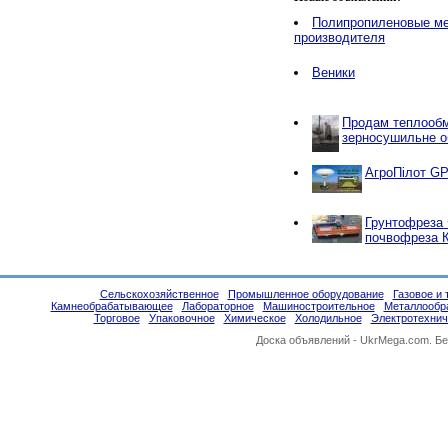
Полипропиленовые ме
производителя
Веники
Продам теплообм
зерносушильне об
АгроПілот GP
Грунтофреза 
почвофреза 
Сельскохозяйственное
Промышленное оборудование
Газовое и 
Камнеобрабатывающее
Лабораторное
Машиностроительное
Металлообр
Торговое
Упаковочное
Химическое
Холодильное
Электротехнич
Доска объявлений -
UkrMega.com
. Б