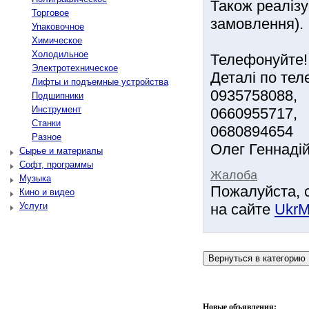
Також реалізує
Торговое
замовлення).
Упаковочное
Химическое
Холодильное
Телефонуйте!
Электротехническое
Деталі по тел
Лифты и подъемные устройства
0935758088,
Подшипники
Инструмент
0660955717,
Станки
0680894654
Разное
Олег Геннаді
Сырье и материалы
Софт, программы
Жалоба
Музыка
Пожалуйста, 
Кино и видео
Услуги
на сайте
UkrM
Новые объявления: