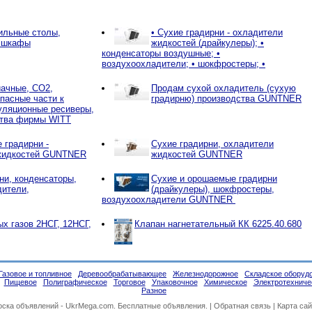
ильные столы,
• Сухие градирни - охладители
 шкафы
жидкостей (драйкулеры); •
конденсаторы воздушные; •
воздухоохладители; • шокфростеры; •
ачные, СО2,
Продам сухой охладитель (сухую
пасные части к
градирню) производства GUNTNER
уляционные ресиверы,
ства фирмы WITT
 градирни -
Сухие градирни, охладители
жидкостей GUNTNER
жидкостей GUNTNER
ни, конденсаторы,
Сухие и орошаемые градирни
дители,
(драйкулеры), шокфростеры,
воздухоохладители GUNTNER
х газов 2НСГ, 12НСГ,
Клапан нагнетательный КК 6225.40.680
Газовое и топливное
Деревообрабатывающее
Железнодорожное
Складское оборуд
Пищевое
Полиграфическое
Торговое
Упаковочное
Химическое
Электротехниче
Разное
оска объявлений -
UkrMega.com
. Бесплатные объявления. |
Обратная связь
|
Карта сай