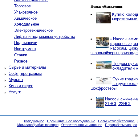
Торговое
Новые объявления:
Упаковочное
Куплю холод
Химическое
морозильные
Холодильное
Электротехническое
Лифты и подъемные устройства
• Насосы амми
Подшипники
фреоновые, за
насосам, цирк
Инструмент
экономайзеры производ
Станки
Разное
Продам сухие
Сырье и материалы
охладители 
Софт, программы
Сухие градир
Музыка
воздухоохла
Кино и видео
шокфростеры.
Услуги
Насосы сжиженны
21НСГ, 22НСГ
Холодильное
Промышленное оборудование
Сельскохозяйственное
Металлообрабатывающее
Отопительное и насосное
Перерабатывающее
Д