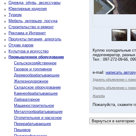
Одежда, обувь, аксессуары
Ювелирные изделия
Туризм
Мебель, интерьер, посуда
Строительство и ремонт
Реклама и Интернет
Продукты питания, алкоголь
Отдам даром
Куплю холодильные ст
Культура и искусство
ледогенератор, разных
Промышленное оборудование
Тел.: 097-272-09-66, 09
Сельскохозяйственное
Газовое и топливное
e-mail:
написать автор
Деревообрабатывающее
Удалить объявление с пом
Железнодорожное
Складское оборудование
Удалить объявление с помо
Камнеобрабатывающее
Жалоба
Лабораторное
Пожалуйста, скажите п
Машиностроительное
Металлообрабатывающее
Отопительное и насосное
Перерабатывающее
Пищевое
Полиграфическое