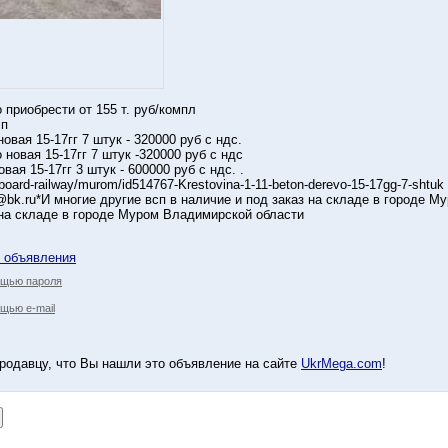
 приобрести от 155 т. руб/компл
сп
овая 15-17гг 7 штук - 320000 руб с ндс.
 новая 15-17гг 7 штук -320000 руб с ндс
вая 15-17гг 3 штук - 600000 руб с ндс. .
board-railway/murom/id514767-Krestovina-1-11-beton-derevo-15-17gg-7-shtuk
@bk.ru*И многие другие всп в наличие и под заказ на складе в городе М
 на складе в городе Муром Владимирской области
у объявления
ощью пароля
щью e-mail
родавцу, что Вы нашли это объявление на сайте
UkrMega.com
!