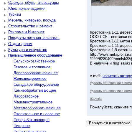
Одежда, обувь, аксессуары
Ювелирные изделия
Туризм
Мебель, интерьер, посуда
Строительство и ремонт
Реклама и Интернет
Крестовина 1-11 дерево
ООО ЛСК - поставки в
Продукты питания, алкоголь
Крестовина 1-11 бетон н
Отдам даром
Крестовина 1-11 дерево
Культура и искусство
Крестовина 1-9 бетон но
http://www.metaprom.ru/
Промышленное оборудование
*920*6280409*ooolsk33
Сельскохозяйственное
В наличие и под заказ
Газовое и топливное
Деревообрабатывающее
e-mail:
написать автор
Железнодорожное
Удалить объявление с пом
Складское оборудование
Камнеобрабатывающее
Удалить объявление с помо
Лабораторное
Жалоба
Машиностроительное
Пожалуйста, скажите п
Металлообрабатывающее
Отопительное и насосное
Перерабатывающее
Пищевое
Полиграфическое