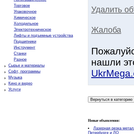
Торговое
Удалить об
Упаковочное
Химическое
Холодильное
Жалоба
Электротехническое
Лифты и подъемные устройства
Подшипники
Инструмент
Пожалуйс
Станки
нашли эт
Разное
Сырье и материалы
UkrMega
Софт, программы
Музыка
Кино и видео
Услуги
Новые объявления:
Лазерная резка метал
Петербурге и ЛО