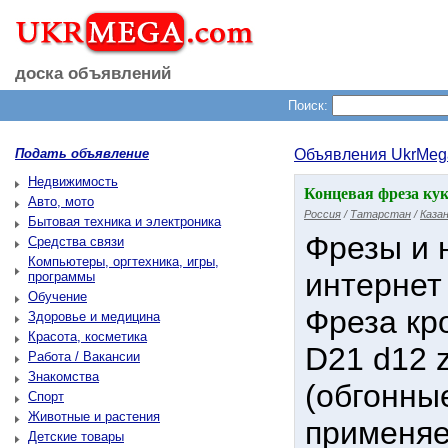
доска объявлений
Поиск:
Подать объявление
Объявления UkrMeg
Недвижимость
Концевая фреза кук
Авто, мото
Россия
/
Татарстан
/
Каза
Бытовая техника и электроника
Фрезы и н
Средства связи
Компьютеры, оргтехника, игры,
интернет
программы
Обучение
Фреза кр
Здоровье и медицина
Красота, косметика
D21 d12 
Работа / Вакансии
Знакомства
(обгонны
Спорт
Животные и растения
применяе
Детские товары