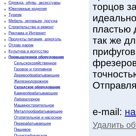
Одежда, обувь, аксессуары
торцов з
Ювелирные изделия
Туризм
идеально
Мебель, интерьер, посуда
пластью 
Строительство и ремонт
Реклама и Интернет
так же д
Продукты питания, алкоголь
Отдам даром
прифугов
Культура и искусство
Промышленное оборудование
фрезеров
Сельскохозяйственное
Газовое и топливное
точность
Деревообрабатывающее
Железнодорожное
Отправля
Складское оборудование
Камнеобрабатывающее
Лабораторное
Машиностроительное
e-mail:
на
Металлообрабатывающее
Отопительное и насосное
Удалить о
Перерабатывающее
Пищевое
Полиграфическое