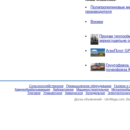
Полипропиленовые ме
производителя
Веники
Продам теплообм
зерносушильне об
АгроПілот GP
Грунтофреза 
почвофреза 
Сельскохозяйственное
Промышленное оборудование
Газовое и 
Камнеобрабатывающее
Лабораторное
Машиностроительное
Металлообр
Торговое
Упаковочное
Химическое
Холодильное
Электротехнич
Доска объявлений -
UkrMega.com
. Б