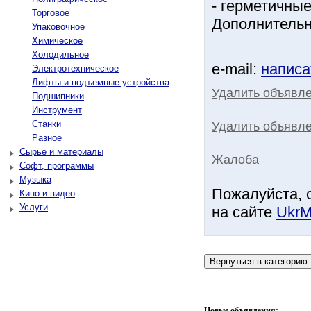
- герметичны
Торговое
Дополнительна
Упаковочное
Химическое
Холодильное
e-mail:
написа
Электротехническое
Лифты и подъемные устройства
Удалить объявл
Подшипники
Инструмент
Станки
Удалить объявле
Разное
Сырье и материалы
Жалоба
Софт, программы
Музыка
Пожалуйста, 
Кино и видео
Услуги
на сайте
UkrM
Новые объявления: