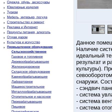
Одежда, обувь, аксессуары
Ювелирные изделия
Туризм
Мебель, интерьер, посуда
Строительство и ремонт
Реклама и Интернет
Продукты питания, алкоголь
Отдам даром
Данное помещ
Культура и искусство
Промышленное оборудование
Наличие сист
Сельскохозяйственное
идеальный те
Газовое и топливное
результат и р
Деревообрабатывающее
Железнодорожное
культуры). П
Складское оборудование
севооборотом
Камнеобрабатывающее
снаружи. Со
Лабораторное
Машиностроительное
- сэндвич пан
Металлообрабатывающее
- система ув
Отопительное и насосное
- система ве
Перерабатывающее
- система ото
Пищевое
Полиграфическое