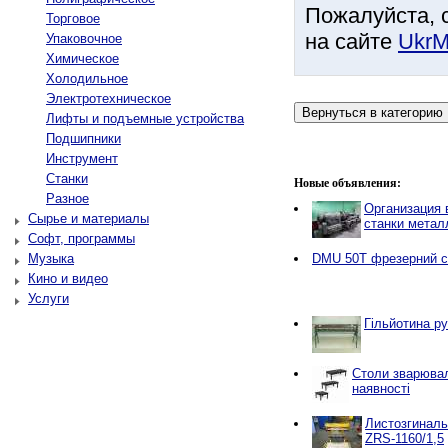
Пожалуйста, 
Торговое
на сайте
UkrM
Упаковочное
Химическое
Холодильное
Электротехническое
Лифты и подъемные устройства
Подшипники
Инструмент
Станки
Новые объявления:
Разное
Организация в
Сырье и материалы
станки мета
Софт, программы
Музыка
DMU 50T фрезерний с
Кино и видео
Услуги
Гільйотина ру
Столи зварювал
наявності
Листозгиналь
ZRS-1160/1,5