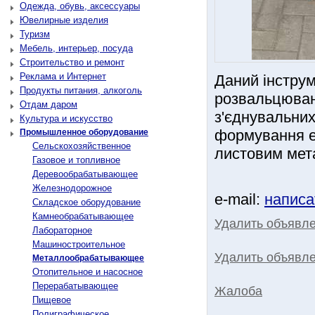
Одежда, обувь, аксессуары
Ювелирные изделия
Туризм
Мебель, интерьер, посуда
Строительство и ремонт
Реклама и Интернет
Даний інстру
Продукты питания, алкоголь
розвальцюван
Отдам даром
з'єднувальних
Культура и искусство
формування ел
Промышленное оборудование
Сельскохозяйственное
листовим мет
Газовое и топливное
Деревообрабатывающее
Железнодорожное
e-mail:
написа
Складское оборудование
Камнеобрабатывающее
Удалить объявл
Лабораторное
Машиностроительное
Удалить объявле
Металлообрабатывающее
Отопительное и насосное
Перерабатывающее
Жалоба
Пищевое
Полиграфическое