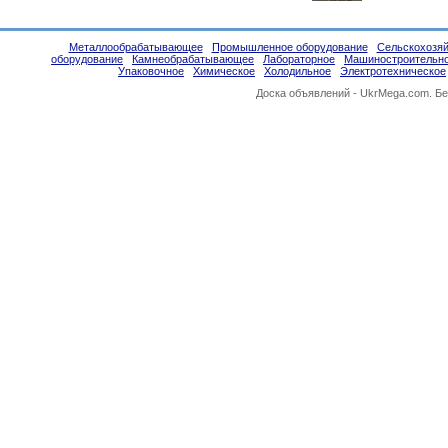
Металлообрабатывающее
Промышленное оборудование
Сельскохозяй
оборудование
Камнеобрабатывающее
Лабораторное
Машиностроительн
Упаковочное
Химическое
Холодильное
Электротехническое
Доска объявлений -
UkrMega.com
. Б