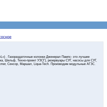
сосное
») . Газораздаточные колонки Дженерал Пампс- это лучшее
нка, Шельф, Техно-проект УЗСГ), резервуары СУГ, насосы для СУГ,
ackmer, Сенсор, Маршал, Liqua-Tech. Производим модульные АГЗС.