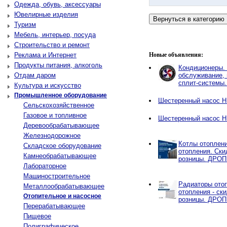
Одежда, обувь, аксессуары
Ювелирные изделия
Туризм
Мебель, интерьер, посуда
Строительство и ремонт
Реклама и Интернет
Новые объявления:
Продукты питания, алкоголь
Кондиционеры. 
Отдам даром
обслуживание, 
сплит-системы.
Культура и искусство
Промышленное оборудование
Шестеренный насос НМ
Сельскохозяйственное
Газовое и топливное
Шестеренный насос НМ
Деревообрабатывающее
Железнодорожное
Котлы отоплен
Складское оборудование
отопления. Ски
Камнеобрабатывающее
розницы. ДРО
Лабораторное
Машиностроительное
Радиаторы отоп
Металлообрабатывающее
отопления - ск
Отопительное и насосное
розницы. ДРО
Перерабатывающее
Пищевое
Полиграфическое