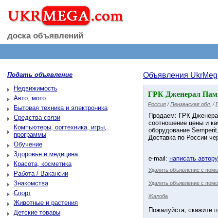
доска объявлений
Подать объявление
Объявления UkrMeg
Недвижимость
ГРК Дженерал Пам
Авто, мото
Россия
/
Пензенская обл.
/
Бытовая техника и электроника
Продаем: ГРК Дженера
Средства связи
соотношение цены и кач
Компьютеры, оргтехника, игры,
оборудование Semperit
программы
Доставка по России чер
Обучение
Здоровье и медицина
e-mail:
написать автор
Красота, косметика
Удалить объявление с пом
Работа / Вакансии
Знакомства
Удалить объявление с помо
Спорт
Жалоба
Животные и растения
Пожалуйста, скажите п
Детские товары