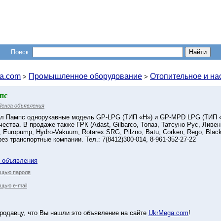
Поиск:
a.com
Промышленное оборудование
Отопительное и на
>
>
пс
Пенза объявления
л Пампс однорукавные модель GP-LPG (ТИП «H») и GP-MPD LPG (ТИП «L
ества. В продаже также ГРК (Adast, Gilbarco, Топаз, Татсуно Рус, Ливе
, Europump, Hydro-Vakuum, Rotarex SRG, Pilzno, Batu, Corken, Rego, Bl
ез транспортные компании. Тел.: 7(8412)300-014, 8-961-352-27-22
у объявления
ощью пароля
щью e-mail
родавцу, что Вы нашли это объявление на сайте
UkrMega.com
!