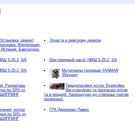
Установка, ремонт,
Зпчасти к рижскому дизелю
продажа. Вентиляция,
 Испания. Барселона.
Ш 5-25-2, 5/6
Шестеренный насос НМШ 5-25-2, 5/6
Ш 5-25-2, 5/6
Мотопомпы грязевые YANMAR
(Япония)
ия. Радиаторы
Твердопаливні котли. Буржуйки.
дка до 50% от
Виготовляємо та продаємо оптом
ПШИППИНГ
та в роздріб. Запрошуємо до співпраці торгові
організації.
ления, котлы
ГРК Дженерал Пампс
идки до 50% от
ПШИППИНГ