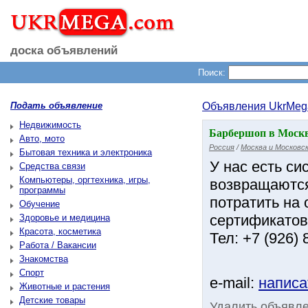
доска объявлений
Поиск:
Подать объявление
Объявления UkrMeg
Недвижимость
Барбершоп в Москве
Авто, мото
Россия
/
Москва и Московск
Бытовая техника и электроника
У нас есть си
Средства связи
Компьютеры, оргтехника, игры,
возвращаются
программы
потратить на 
Обучение
сертификатов
Здоровье и медицина
Красота, косметика
Тел: +7 (926) 
Работа / Вакансии
Знакомства
Спорт
e-mail:
написа
Животные и растения
Детские товары
Удалить объявл