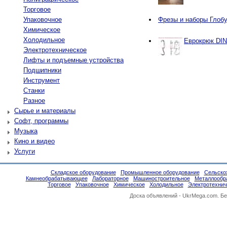
Торговое
Упаковочное
Фрезы и наборы Глобу
Химическое
Холодильное
Еврокрюк DIN
Электротехническое
Лифты и подъемные устройства
Подшипники
Инструмент
Станки
Разное
Сырье и материалы
Софт, программы
Музыка
Кино и видео
Услуги
Складское оборудование
Промышленное оборудование
Сельско
Камнеобрабатывающее
Лабораторное
Машиностроительное
Металлообр
Торговое
Упаковочное
Химическое
Холодильное
Электротехнич
Доска объявлений -
UkrMega.com
. Б