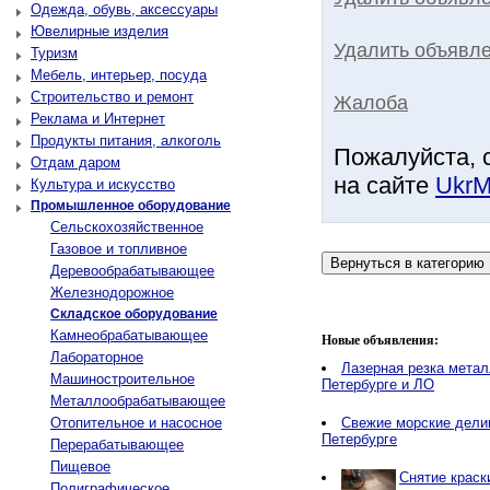
Одежда, обувь, аксессуары
Ювелирные изделия
Удалить объявле
Туризм
Мебель, интерьер, посуда
Строительство и ремонт
Жалоба
Реклама и Интернет
Продукты питания, алкоголь
Пожалуйста, 
Отдам даром
на сайте
UkrM
Культура и искусство
Промышленное оборудование
Сельскохозяйственное
Газовое и топливное
Деревообрабатывающее
Железнодорожное
Складское оборудование
Камнеобрабатывающее
Новые объявления:
Лабораторное
Лазерная резка метал
Машиностроительное
Петербурге и ЛО
Металлообрабатывающее
Отопительное и насосное
Свежие морские делик
Петербурге
Перерабатывающее
Пищевое
Снятие краск
Полиграфическое