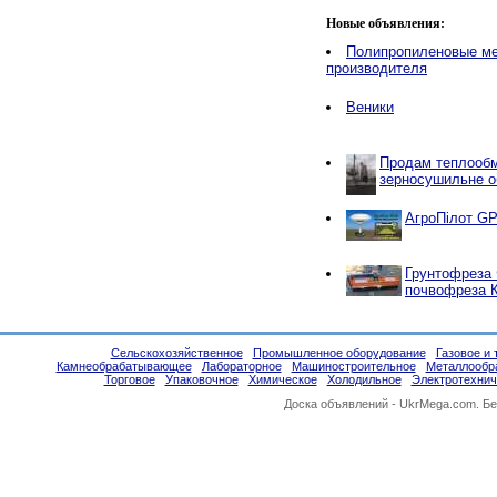
Новые объявления:
Полипропиленовые ме
производителя
Веники
Продам теплообм
зерносушильне об
АгроПілот GP
Грунтофреза 
почвофреза 
Сельскохозяйственное
Промышленное оборудование
Газовое и 
Камнеобрабатывающее
Лабораторное
Машиностроительное
Металлообр
Торговое
Упаковочное
Химическое
Холодильное
Электротехнич
Доска объявлений -
UkrMega.com
. Б