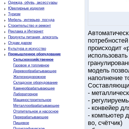
Одежда, обувь, аксессуары
Ювелирные изделия
Туризм
Мебель, интерьер, посуда
Строительство и ремонт
Реклама и Интернет
Автоматическ
Продукты питания, алкоголь
потребностей 
Отдам даром
происходит «
Культура и искусство
использовать
Промышленное оборудование
Сельскохозяйственное
гранулирован
Газовое и топливное
модель позво
Деревообрабатывающее
наполнение т
Железнодорожное
Складское оборудование
Составляющи
Камнеобрабатывающее
- металличес
Лабораторное
- регулируем
Машиностроительное
Металлообрабатывающее
- конвейер д
Отопительное и насосное
- компьютер д
Перерабатывающее
во, счётчик)
Пищевое
Полиграфическое