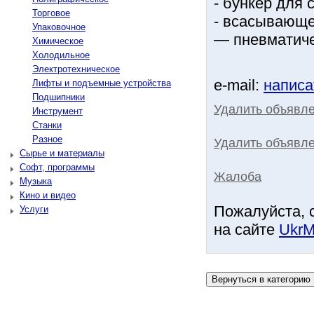
- бункер для 
Торговое
- всасывающе
Упаковочное
— пневматиче
Химическое
Холодильное
Электротехническое
e-mail:
написа
Лифты и подъемные устройства
Подшипники
Удалить объявл
Инструмент
Станки
Разное
Удалить объявле
Сырье и материалы
Софт, программы
Жалоба
Музыка
Кино и видео
Пожалуйста, 
Услуги
на сайте
UkrM