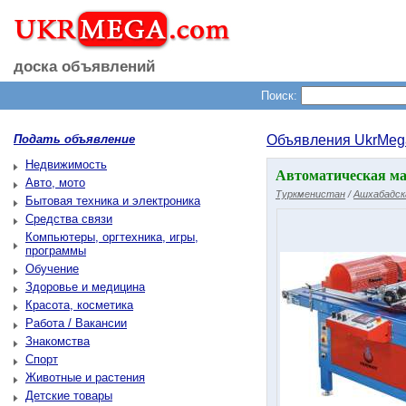
доска объявлений
Поиск:
Подать объявление
Объявления UkrMeg
Недвижимость
Автоматическая м
Авто, мото
Туркменистан
/
Ашхабадск
Бытовая техника и электроника
Средства связи
Компьютеры, оргтехника, игры,
программы
Обучение
Здоровье и медицина
Красота, косметика
Работа / Вакансии
Знакомства
Спорт
Животные и растения
Детские товары