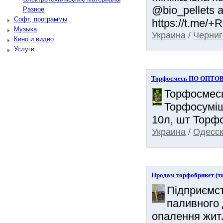
@bio_pellets 
Разное
Софт, программы
https://t.me/+
Музыка
Украина
/
Черниг
Кино и видео
Услуги
Торфосмесь ПО ОПТОВ
Торфосмесь
Торфосуміш
10л, шт Торфо
Украина
/
Одесск
Продам торфобрикет (то
Підприємст
паливного 
опалення жит