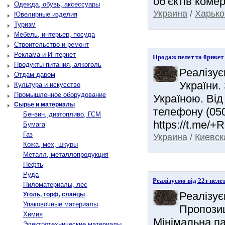
об'єктів коме
Одежда, обувь, аксессуары
Украина
/
Харько
Ювелирные изделия
Туризм
Мебель, интерьер, посуда
Строительство и ремонт
Реклама и Интернет
Продаж пелет та брикет
Продукты питания, алкоголь
Реалізує
Отдам даром
України.
Культура и искусство
Промышленное оборудование
Україною. Від 
Сырье и материалы
телефону (050
Бензин, дизтопливо, ГСМ
https://t.me/
Бумага
Газ
Украина
/
Киевск
Кожа, мех, шкуры
Металл, металлопродукция
Нефть
Руда
Реалізуємо від 22т пеле
Пиломатериалы, лес
Реалізує
Уголь, торф, сланцы
Упаковочные материалы
Пропозиц
Химия
Мінімальна па
Электротехнические материалы