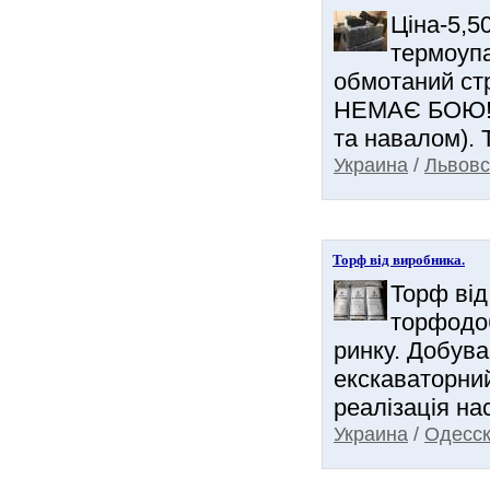
Ціна-5,5
термоупа
обмотаний ст
НЕМАЄ БОЮ! (н
та навалом). 
Украина
/
Львовс
Торф від виробника.
Торф від
торфодоб
ринку. Добува
екскаваторни
реалізація нас
Украина
/
Одесск