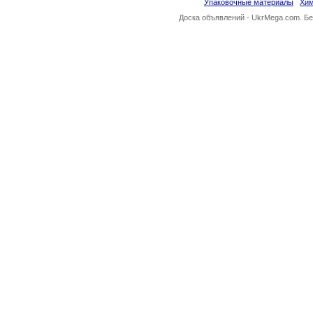
Упаковочные материалы
Хи
Доска объявлений -
UkrMega.com
. Б