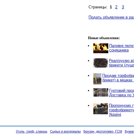
2
3
Страницы:
1
Подать объявление в ра
Новые объявления:
Паливні пеле
соняшника
Реалізуємо ві
брикети (луш
Продам торфобри
брикет) в мішках 
Гуртовий про
Доставка по У
Пропонуємо г
торфобрикету
Україні
Уголь, торф, сланцы
Сырье и материалы
Бензин, дизтопливо, ГСМ
Бумаг