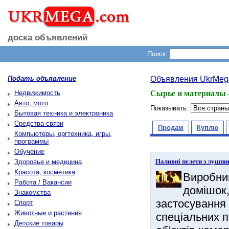
доска объявлений
Поиск:
Подать объявление
Объявления UkrMeg
Недвижимость
Сырье и материалы -
Авто, мото
Показывать:
Бытовая техника и электроника
Средства связи
Продам
Куплю
Компьютеры, оргтехника, игры,
программы
Обучение
Паливні пелети з лушп
Здоровье и медицина
Красота, косметика
Виробни
Работа / Вакансии
домішок,
Знакомства
застосування 
Спорт
Животные и растения
спеціальних п
Детские товары