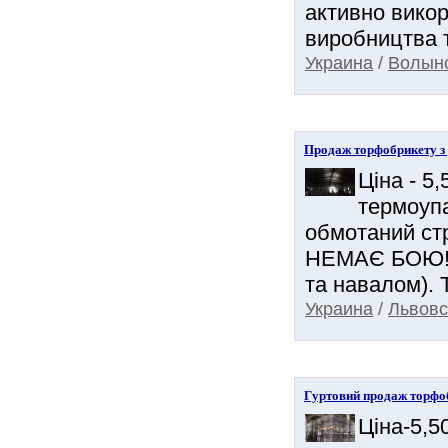
активно вико
виробництва т
Украина
/
Волынс
Продаж торфобрикету з 
Ціна - 5,
термоупа
обмотаний ст
НЕМАЄ БОЮ! (н
та навалом). Т
Украина
/
Львовс
Гуртовий продаж торфоб
Ціна-5,5