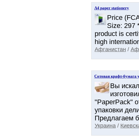
A4 paper stationery
Price (FCA
Size: 297 
product is cert
high internatio
Афганистан
/
Аф
Сотовая крафт-бyмaгa 
Вы искал
изготови
"PaperPack" о
упаковки дел
Предлагаем бы
Украина
/
Киевск