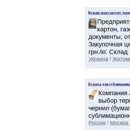
Куплю макулатуру дор
Предприяти
картон, га
документы, о
Закупочная це
грн./кг. Скла
Украина
/
Житоми
Бумага для сублимацион
Компания 
выбор тер
чернил (бума
сублимационн
Россия
/
Москва 