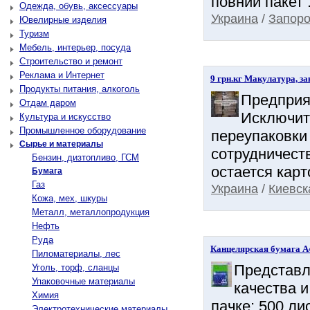
повний пакет .
Одежда, обувь, аксессуары
Украина
/
Запоро
Ювелирные изделия
Туризм
Мебель, интерьер, посуда
Строительство и ремонт
Реклама и Интернет
9 грн.кг Макулатура, за
Продукты питания, алкоголь
Предприят
Отдам даром
Исключит
Культура и искусство
Промышленное оборудование
переупаковки
Сырье и материалы
сотрудничеств
Бензин, дизтопливо, ГСМ
остается карт
Бумага
Газ
Украина
/
Киевск
Кожа, мех, шкуры
Металл, металлопродукция
Нефть
Руда
Канцелярская бумага А
Пиломатериалы, лес
Представл
Уголь, торф, сланцы
Упаковочные материалы
качества и
Химия
пачке: 500 ли
Электротехнические материалы