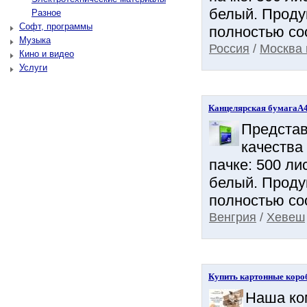
белый. Проду
Разное
Софт, программы
полностью соо
Музыка
Россия
/
Москва 
Кино и видео
Услуги
Канцелярская бумагаА
Представ
качества 
пачке: 500 ли
белый. Проду
полностью соо
Венгрия
/
Хевеш
Купить картонные коро
Наша ко