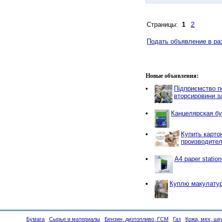
2
Страницы:
1
Подать объявление в ра
Новые объявления:
Підприємство п
вторсировини з
Канцелярская бу
Купить карто
производите
A4 paper station
Куплю макулатур
Бумага
Сырье и материалы
Бензин, дизтопливо, ГСМ
Газ
Кожа, мех, шк