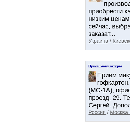
произво
приобрести к
низким ценам
сейчас, выбра
заказат...
Украина
/
Киевск
Прием макулатуры
Прием маку
гофкартон.
(МС-1А), офис
проезд, 29. Т
Сергей. Допол
Россия
/
Москва 