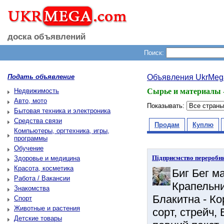
доска объявлений
Поиск:
Подать объявление
Объявления UkrMeg
Недвижимость
Сырье и материалы 
Авто, мото
Показывать:
Бытовая техника и электроника
Средства связи
Продам
Куплю
Компьютеры, оргтехника, игры,
программы
Обучение
Підприємство переробни
Здоровье и медицина
Красота, косметика
Биг Бег ма
Работа / Вакансии
Крапельни
Знакомства
Блакитна - Ко
Спорт
Животные и растения
сорт, стрейч,
Детские товары