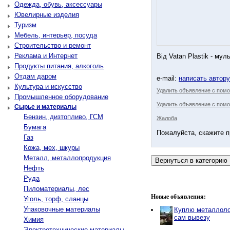
Одежда, обувь, аксессуары
Ювелирные изделия
Туризм
Мебель, интерьер, посуда
Строительство и ремонт
Реклама и Интернет
Від Vatan Plastik - му
Продукты питания, алкоголь
Отдам даром
e-mail:
написать автор
Культура и искусство
Удалить объявление с пом
Промышленное оборудование
Удалить объявление с помо
Сырье и материалы
Бензин, дизтопливо, ГСМ
Жалоба
Бумага
Пожалуйста, скажите п
Газ
Кожа, мех, шкуры
Металл, металлопродукция
Нефть
Руда
Пиломатериалы, лес
Новые объявления:
Уголь, торф, сланцы
Упаковочные материалы
Куплю металлоло
сам вывезу
Химия
Электротехнические материалы