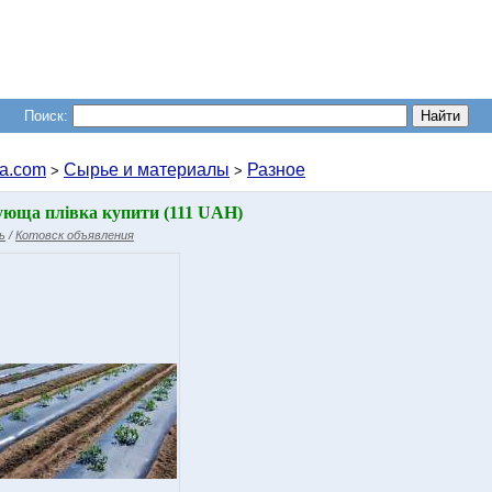
Поиск:
a.com
Сырье и материалы
Разное
>
>
чующа плівка купити (111 UAH)
ь
/
Котовск объявления