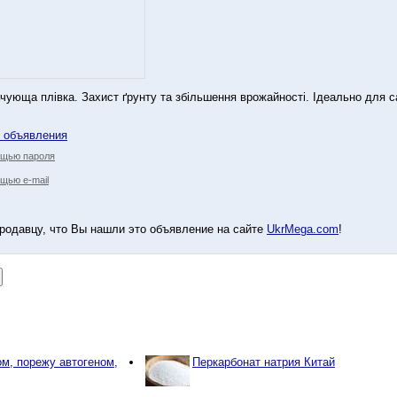
льчующа плівка. Захист ґрунту та збільшення врожайності. Ідеально для са
у объявления
ощью пароля
щью e-mail
родавцу, что Вы нашли это объявление на сайте
UkrMega.com
!
м, порежу автогеном,
Перкарбонат натрия Китай