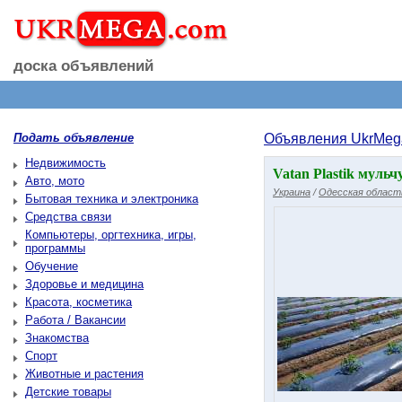
доска объявлений
Подать объявление
Объявления UkrMeg
Недвижимость
Vatan Plastik муль
Авто, мото
Украина
/
Одесская област
Бытовая техника и электроника
Средства связи
Компьютеры, оргтехника, игры,
программы
Обучение
Здоровье и медицина
Красота, косметика
Работа / Вакансии
Знакомства
Спорт
Животные и растения
Детские товары