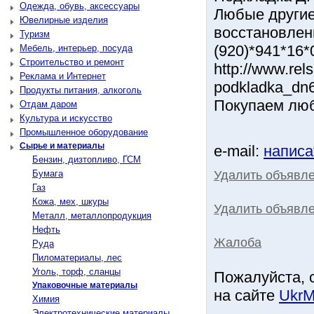
Одежда, обувь, аксессуары
Любые другие 
Ювелирные изделия
восстановле
Туризм
(920)*941*16*
Мебель, интерьер, посуда
Строительство и ремонт
http://www.rel
Реклама и Интернет
podkladka_dn
Продукты питания, алкоголь
Покупаем люб
Отдам даром
Культура и искусство
Промышленное оборудование
Сырье и материалы
e-mail:
написа
Бензин, дизтопливо, ГСМ
Удалить объявл
Бумага
Газ
Кожа, мех, шкуры
Удалить объявле
Металл, металлопродукция
Нефть
Жалоба
Руда
Пиломатериалы, лес
Уголь, торф, сланцы
Пожалуйста, 
Упаковочные материалы
на сайте
UkrM
Химия
Электротехнические материалы