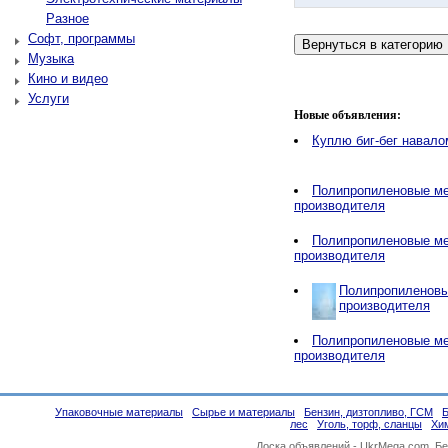
Разное
Софт, программы
Музыка
Кино и видео
Услуги
Новые объявления:
Куплю биг-бег навало
Полипропиленовые ме
производителя
Полипропиленовые ме
производителя
Полипропиленовы
производителя
Полипропиленовые ме
производителя
Упаковочные материалы
Сырье и материалы
Бензин, дизтопливо, ГСМ
лес
Уголь, торф, сланцы
Хи
Доска объявлений -
UkrMega.com
. Б