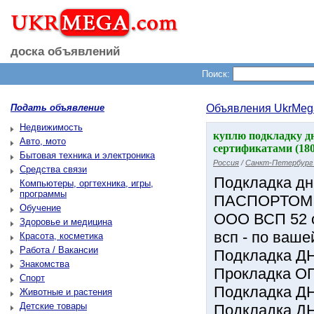
доска объявлений
Поиск:
Подать объявление
Объявления UkrMeg
Недвижимость
куплю подкладку д
Авто, мото
сертификатами (18
Бытовая техника и электроника
Россия
/
Санкт-Петербург 
Средства связи
Подкладка дн 
Компьютеры, оргтехника, игры,
программы
ПАСПОРТОМ и
Обучение
ООО ВСП 52 о
Здоровье и медицина
всп - по ваш
Красота, косметика
Работа / Вакансии
Подкладка ДН 
Знакомства
Прокладка ОП
Спорт
Подкладка ДН 
Животные и растения
Детские товары
Подкладка ДН 