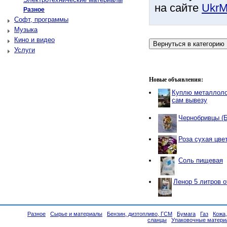
на сайте
UkrM
Разное
Софт, программы
Музыка
Кино и видео
Услуги
Новые объявления:
Куплю металлоло
сам вывезу
Чернобривцы (
Роза сухая цве
Соль пищевая
Ленор 5 литров 
Разное
Сырье и материалы
Бензин, дизтопливо, ГСМ
Бумага
Газ
Кожа
сланцы
Упаковочные матери