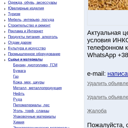
Одежда, обувь, аксессуары
Ювелирные изделия
Туризм
Мебель, интерьер, посуда
Строительство и ремонт
Реклама и Интернет
Актуальная ц
Продукты питания, алкоголь
условия ИНК
Отдам даром
телефонном к
Культура и искусство
WhatsApp +380
Промышленное оборудование
Сырье и материалы
Бензин, дизтопливо, ГСМ
Бумага
e-mail:
написа
Газ
Кожа, мех, шкуры
Удалить объявл
Металл, металлопродукция
Нефть
Удалить объявле
Руда
Пиломатериалы, лес
Жалоба
Уголь, торф, сланцы
Упаковочные материалы
Химия
Пожалуйста, 
Электротехнические материалы