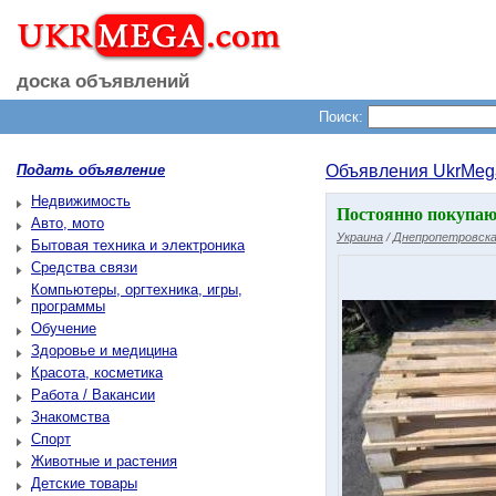
доска объявлений
Поиск:
Подать объявление
Объявления UkrMeg
Недвижимость
Постоянно покупаю
Авто, мото
Украина
/
Днепропетровска
Бытовая техника и электроника
Средства связи
Компьютеры, оргтехника, игры,
программы
Обучение
Здоровье и медицина
Красота, косметика
Работа / Вакансии
Знакомства
Спорт
Животные и растения
Детские товары