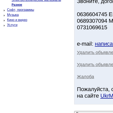
Звоните, дог
Разное
Софт, программы
0636604745 Е
Музыка
0689307094 М
Кино и видео
Услуги
0731069615
e-mail:
написа
Удалить объявл
Удалить объявле
Жалоба
Пожалуйста, 
на сайте
UkrM