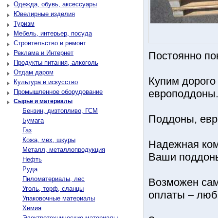
Одежда, обувь, аксессуары
Ювелирные изделия
Туризм
Мебель, интерьер, посуда
Строительство и ремонт
Реклама и Интернет
Постоянно по
Продукты питания, алкоголь
Отдам даром
Купим дорого
Культура и искусство
европоддоны.
Промышленное оборудование
Сырье и материалы
Бензин, дизтопливо, ГСМ
Поддоны, евр
Бумага
Газ
Кожа, мех, шкуры
Надежная ком
Металл, металлопродукция
Ваши поддоны
Нефть
Руда
Пиломатериалы, лес
Возможен сам
Уголь, торф, сланцы
оплаты – люб
Упаковочные материалы
Химия
Электротехнические материалы