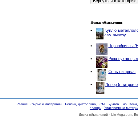
Новые объявления:
Куплю металлоло
сам вывезу
Чернобривцы (
Роза сухая цве
Соль пищевая
Ленор 5 литров 
Разное
Сырье и материалы
Бензин, дизтопливо, ГСМ
Бумага
Газ
Кожа
сланцы
Упаковочные матери
Доска объявлений -
UkrMega.com
. Б