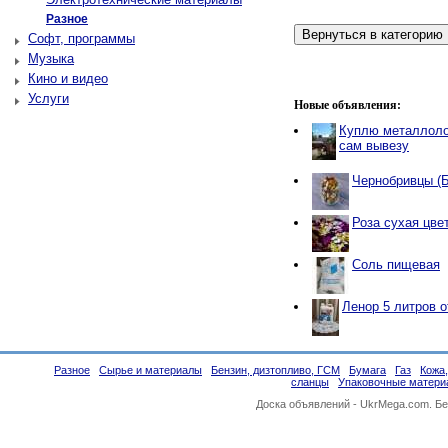
Разное
Софт, программы
Музыка
Кино и видео
Услуги
Новые объявления:
Куплю металлоло
сам вывезу
Чернобривцы (
Роза сухая цве
Соль пищевая
Ленор 5 литров 
Разное
Сырье и материалы
Бензин, дизтопливо, ГСМ
Бумага
Газ
Кожа
сланцы
Упаковочные матери
Доска объявлений -
UkrMega.com
. Б