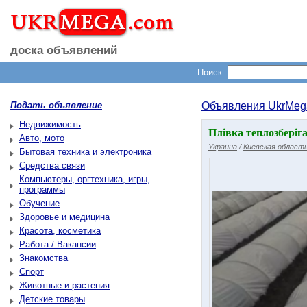
доска объявлений
Поиск:
Подать объявление
Объявления UkrMeg
Недвижимость
Плівка теплозберіга
Авто, мото
Украина
/
Киевская област
Бытовая техника и электроника
Средства связи
Компьютеры, оргтехника, игры,
программы
Обучение
Здоровье и медицина
Красота, косметика
Работа / Вакансии
Знакомства
Спорт
Животные и растения
Детские товары