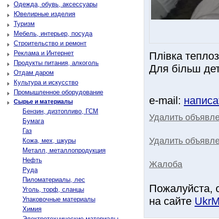
Одежда, обувь, аксессуары
Ювелирные изделия
Туризм
Мебель, интерьер, посуда
Строительство и ремонт
Реклама и Интернет
Плівка теплоз
Продукты питания, алкоголь
Для більш дет
Отдам даром
Культура и искусство
Промышленное оборудование
e-mail:
написа
Сырье и материалы
Бензин, дизтопливо, ГСМ
Удалить объявл
Бумага
Газ
Удалить объявле
Кожа, мех, шкуры
Металл, металлопродукция
Нефть
Жалоба
Руда
Пиломатериалы, лес
Пожалуйста, 
Уголь, торф, сланцы
на сайте
UkrM
Упаковочные материалы
Химия
Электротехнические материалы