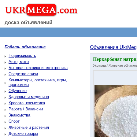
доска объявлений
Подать объявление
Объявления UkrMeg
Недвижимость
Перкарбонат натри
Авто, мото
Украина
/
Киевская област
Бытовая техника и электроника
Средства связи
Компьютеры, оргтехника, игры,
программы
Обучение
Здоровье и медицина
Красота, косметика
Работа / Вакансии
Знакомства
Спорт
Животные и растения
Детские товары