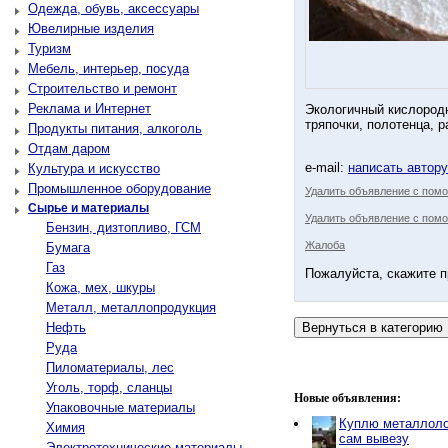
Одежда, обувь, аксессуары
Ювелирные изделия
Туризм
Мебель, интерьер, посуда
Строительство и ремонт
Реклама и Интернет
Экологичный кислородн
тряпочки, полотенца, р
Продукты питания, алкоголь
Отдам даром
e-mail:
написать автор
Культура и искусство
Промышленное оборудование
Удалить объявление с пом
Сырье и материалы
Удалить объявление с помо
Бензин, дизтопливо, ГСМ
Жалоба
Бумага
Газ
Пожалуйста, скажите п
Кожа, мех, шкуры
Металл, металлопродукция
Нефть
Руда
Пиломатериалы, лес
Уголь, торф, сланцы
Новые объявления:
Упаковочные материалы
Куплю металлоло
Химия
сам вывезу
Электротехнические материалы