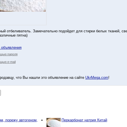
ый отбеливатель. Замечательно подойдет для стирки белых тканей, све
азличные пятна)
у объявления
ощью пароля
щью e-mail
родавцу, что Вы нашли это объявление на сайте
UkrMega.com
!
м, порежу автогеном,
Перкарбонат натрия Китай