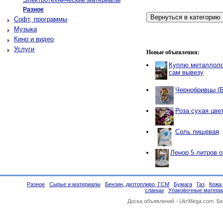
Разное
Софт, программы
Музыка
Кино и видео
Услуги
Новые объявления:
Куплю металлоло
сам вывезу
Чернобривцы (
Роза сухая цве
Соль пищевая
Ленор 5 литров 
Разное
Сырье и материалы
Бензин, дизтопливо, ГСМ
Бумага
Газ
Кожа
сланцы
Упаковочные матери
Доска объявлений -
UkrMega.com
. Б