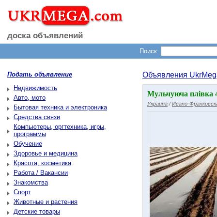
доска объявлений
Поиск:
Подать объявление
Объявления UkrMeg
Недвижимость
Мульчуюча плівка 4
Авто, мото
Украина
/
Ивано-Франковск
Бытовая техника и электроника
Средства связи
Компьютеры, оргтехника, игры,
программы
Обучение
Здоровье и медицина
Красота, косметика
Работа / Вакансии
Знакомства
Спорт
Животные и растения
Детские товары