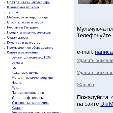
Одежда, обувь, аксессуары
Ювелирные изделия
Туризм
Мебель, интерьер, посуда
Строительство и ремонт
Реклама и Интернет
Мульчуюча плі
Продукты питания, алкоголь
Телефонуйте
Отдам даром
Культура и искусство
Промышленное оборудование
e-mail:
написа
Сырье и материалы
Бензин, дизтопливо, ГСМ
Удалить объявл
Бумага
Газ
Удалить объявле
Кожа, мех, шкуры
Металл, металлопродукция
Нефть
Жалоба
Руда
Пиломатериалы, лес
Пожалуйста, 
Уголь, торф, сланцы
на сайте
UkrM
Упаковочные материалы
Химия
Электротехнические материалы