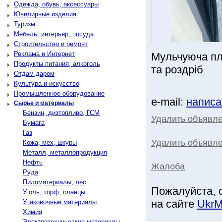
Одежда, обувь, аксессуары
Ювелирные изделия
Туризм
Мебель, интерьер, посуда
Строительство и ремонт
Реклама и Интернет
Мульчуюча плі
Продукты питания, алкоголь
та роздріб
Отдам даром
Культура и искусство
Промышленное оборудование
e-mail:
написа
Сырье и материалы
Бензин, дизтопливо, ГСМ
Удалить объявл
Бумага
Газ
Удалить объявле
Кожа, мех, шкуры
Металл, металлопродукция
Нефть
Жалоба
Руда
Пиломатериалы, лес
Пожалуйста, 
Уголь, торф, сланцы
на сайте
UkrM
Упаковочные материалы
Химия
Электротехнические материалы