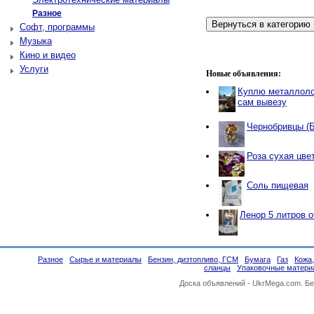
Разное
Софт, программы
Музыка
Кино и видео
Услуги
Новые объявления:
Куплю металлоло
сам вывезу
Чернобривцы (
Роза сухая цве
Соль пищевая
Ленор 5 литров 
Разное
Сырье и материалы
Бензин, дизтопливо, ГСМ
Бумага
Газ
Кожа
сланцы
Упаковочные матери
Доска объявлений -
UkrMega.com
. Б