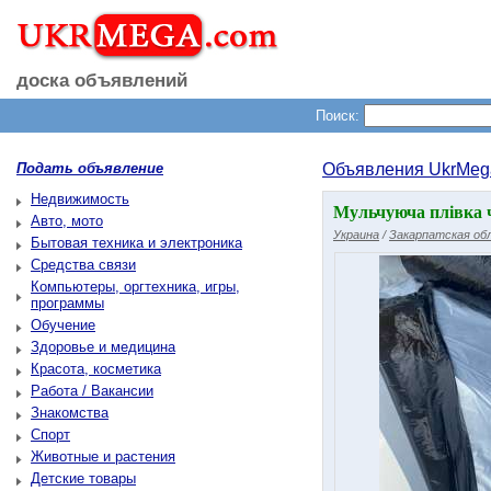
доска объявлений
Поиск:
Подать объявление
Объявления UkrMeg
Недвижимость
Мульчуюча плівка ч
Авто, мото
Украина
/
Закарпатская об
Бытовая техника и электроника
Средства связи
Компьютеры, оргтехника, игры,
программы
Обучение
Здоровье и медицина
Красота, косметика
Работа / Вакансии
Знакомства
Спорт
Животные и растения
Детские товары