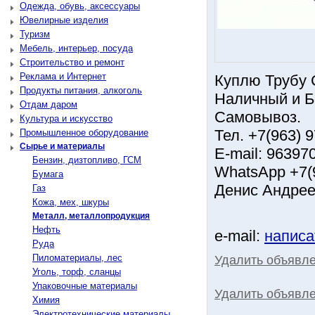
Одежда, обувь, аксессуары
Ювелирные изделия
Туризм
Мебель, интерьер, посуда
Строительство и ремонт
Реклама и Интернет
Куплю Трубу 
Продукты питания, алкоголь
Наличный и Б
Отдам даром
Самовывоз.
Культура и искусство
Тел. +7(963) 
Промышленное оборудование
Сырье и материалы
Е-mail: 96397
Бензин, дизтопливо, ГСМ
WhatsApp +7(9
Бумага
Денис Андрее
Газ
Кожа, мех, шкуры
Металл, металлопродукция
Нефть
e-mail:
написа
Руда
Пиломатериалы, лес
Удалить объявл
Уголь, торф, сланцы
Упаковочные материалы
Удалить объявле
Химия
Электротехнические материалы