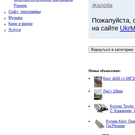
Жалоба
Разное
Софт, программы
Музыка
Пожалуйста, 
Кино и видео
на сайте
UkrM
Услуги
Новые объявления:
Круг ф50 ст.09Г
Лист 10мм
Куплю Трубу
С Хранения, 
Купим Круг Ле
ГосРезерв