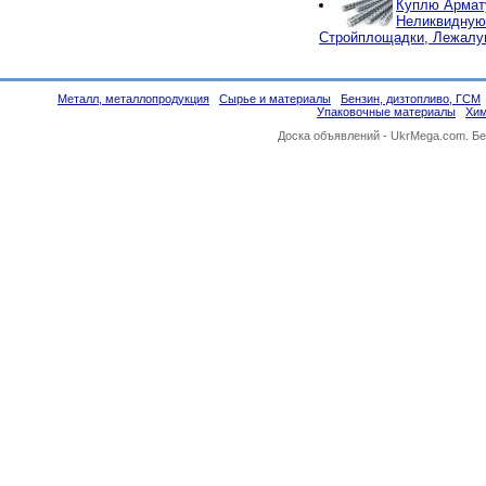
Куплю Армат
Неликвидную,
Стройплощадки, Лежал
Металл, металлопродукция
Сырье и материалы
Бензин, дизтопливо, ГСМ
Упаковочные материалы
Хи
Доска объявлений -
UkrMega.com
. Б