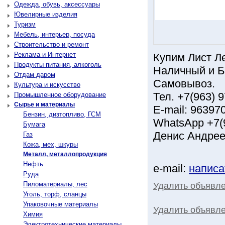
Одежда, обувь, аксессуары
Ювелирные изделия
Туризм
Мебель, интерьер, посуда
Строительство и ремонт
Реклама и Интернет
Купим Лист Л
Продукты питания, алкоголь
Наличный и Б
Отдам даром
Самовывоз.
Культура и искусство
Тел. +7(963) 
Промышленное оборудование
Сырье и материалы
Е-mail: 96397
Бензин, дизтопливо, ГСМ
WhatsApp +7(9
Бумага
Денис Андрее
Газ
Кожа, мех, шкуры
Металл, металлопродукция
Нефть
e-mail:
написа
Руда
Пиломатериалы, лес
Удалить объявл
Уголь, торф, сланцы
Упаковочные материалы
Удалить объявле
Химия
Электротехнические материалы