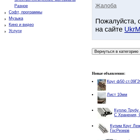
Жалоба
Разное
Софт, программы
Музыка
Пожалуйста, 
Кино и видео
на сайте
UkrM
Услуги
Новые объявления:
Круг ф50 ст.09Г
Лист 10мм
Куплю Трубу
С Хранения, 
Купим Круг Ле
ГосРезерв