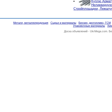
Куплю Армат
Неликвидную,
Стройплощадки, Лежал
Металл, металлопродукция
Сырье и материалы
Бензин, дизтопливо, ГСМ
Упаковочные материалы
Хи
Доска объявлений -
UkrMega.com
. Б