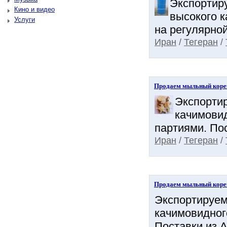
Экспортиру
Кино и видео
высокого к
Услуги
на регулярной
Иран
/
Тегеран
/
Продаем мыльный коре
Экспорти
качимовид
партиями. Пос
Иран
/
Тегеран
/
Продаем мыльный коре
Экспортируем
качимовидного
Поставки из А