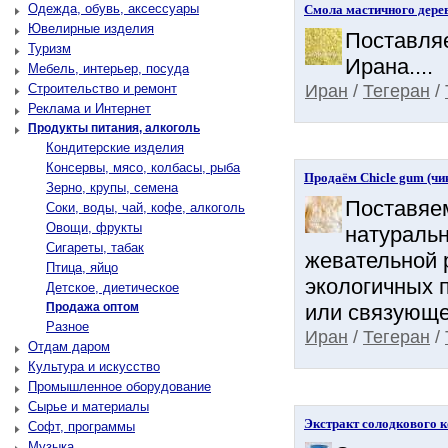
Одежда, обувь, аксессуары
Смола мастичного дере
Ювелирные изделия
Поставляе
Туризм
Ирана....
Мебель, интерьер, посуда
Иран
/
Тегеран
/
Строительство и ремонт
Реклама и Интернет
Продукты питания, алкоголь
Кондитерские изделия
Консервы, мясо, колбасы, рыба
Продаём Chicle gum (чик
Зерно, крупы, семена
Поставяем
Соки, воды, чай, кофе, алкоголь
Овощи, фрукты
натуральн
Сигареты, табак
жевательной р
Птица, яйцо
экологичных п
Детское, диетическое
Продажа оптом
или связующе
Разное
Иран
/
Тегеран
/
Отдам даром
Культура и искусство
Промышленное оборудование
Сырье и материалы
Экстракт солодкового 
Софт, программы
Музыка