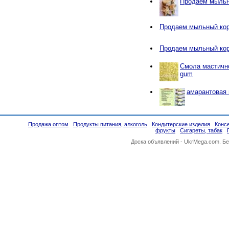
Продаем мыльн
Продаем мыльный ко
Продаем мыльный ко
Смола мастичн
gum
амарантовая
Продажа оптом
Продукты питания, алкоголь
Кондитерские изделия
Конс
фрукты
Сигареты, табак
Доска объявлений -
UkrMega.com
. Б