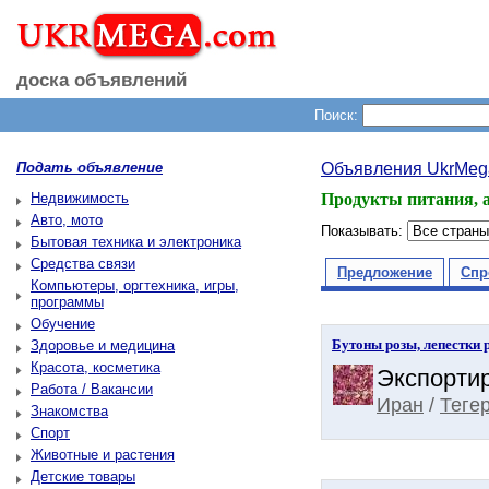
доска объявлений
Поиск:
Подать объявление
Объявления UkrMeg
Недвижимость
Продукты питания, а
Авто, мото
Показывать:
Бытовая техника и электроника
Средства связи
Предложение
Спр
Компьютеры, оргтехника, игры,
программы
Обучение
Бутоны розы, лепестки 
Здоровье и медицина
Красота, косметика
Экспортир
Работа / Вакансии
Иран
/
Теге
Знакомства
Спорт
Животные и растения
Детские товары