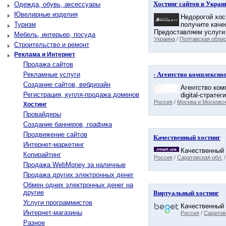
Хостинг сайтов в Украин
Одежда, обувь, аксессуары
Ювелирные изделия
Недорогой хос
Туризм
получите каче
Предоставляем услуги 
Мебель, интерьер, посуда
Украина
/
Полтавская обла
Строительство и ремонт
Реклама и Интернет
Продажа сайтов
Рекламные услуги
- Агентство комплексно
Создание сайтов, вебдизайн
Агентство ком
Регистрация, купля-продажа доменов
digital-страт
Россия
/
Москва и Московск
Хостинг
Провайдеры
Создание баннеров, графика
Продвижение сайтов
Качественный хостинг
Интернет-маркетинг
Качественный 
Копирайтинг
Россия
/
Саратовская обл.
Продажа WebMoney за наличные
Продажа других электронных денег
Обмен одних электронных денег на
другие
Виртуальный хостинг
Услуги программистов
Качественный 
Интернет-магазины
Россия
/
Саратов
Разное