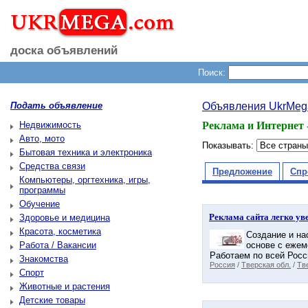
доска объявлений
Поиск:
Подать объявление
Объявления UkrMeg
Недвижимость
Реклама и Интернет 
Авто, мото
Показывать:
Бытовая техника и электроника
Средства связи
Предложение
Спр
Компьютеры, оргтехника, игры,
программы
Обучение
Реклама сайта легко ув
Здоровье и медицина
Красота, косметика
Создание и на
Работа / Вакансии
основе с ежем
Работаем по всей Росси
Знакомства
Россия
/
Тверская обл.
/
Тв
Спорт
Животные и растения
Детские товары