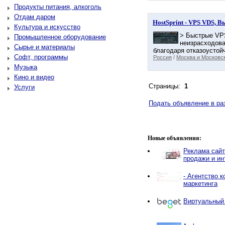
Продукты питания, алкоголь
Отдам даром
HostSprint - VPS VDS, 
Культура и искусство
> Быстрые VP
Промышленное оборудование
неизрасходова
Сырье и материалы
благодаря отказоустой
Софт, программы
Россия
/
Москва и Московск
Музыка
Кино и видео
Страницы:
1
Услуги
Подать объявление в ра
Новые объявления:
Реклама сайт
продажи и ин
- Агентство 
маркетинга
Виртуальный 