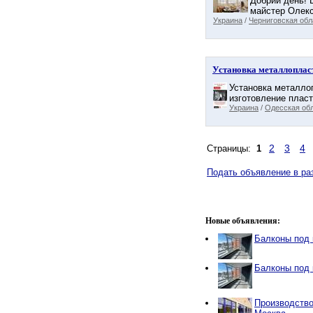
Добрий день! 
майстер Олекс
Украина
/
Черниговская обл
Установка металлоплас
Установка металло
изготовление пласт
Украина
/
Одесская об
2
3
4
Страницы:
1
Подать объявление в ра
Новые объявления:
Балконы под 
Балконы под 
Производство