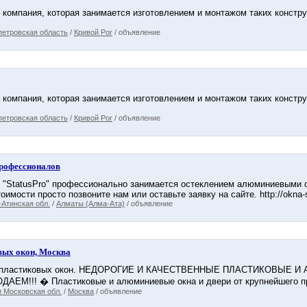
компания, которая занимается изготовлением и монтажом таких конструкци
петровская область
/
Кривой Рог
/ объявление
компания, которая занимается изготовлением и монтажом таких конструкци
петровская область
/
Кривой Рог
/ объявление
рофессионалов
"StatusPro" профессионально занимается остеклением алюминиевыми о
оимости просто позвоните нам или оставьте заявку на сайте. http://okna-st
Атинская обл.
/
Алматы (Алма-Ата)
/ объявление
вых окон, Москва
о пластиковых окон. НЕДОРОГИЕ И КАЧЕСТВЕННЫЕ ПЛАСТИКОВЫЕ
ЕМ!!! � Пластиковые и алюминиевые окна и двери от крупнейшего прои
 Московская обл.
/
Москва
/ объявление