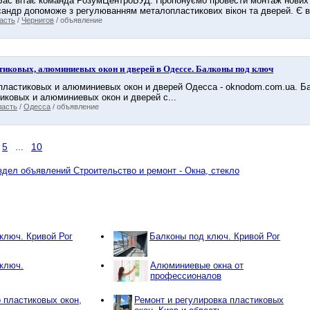
Вас вітає команда РозумЦентроБУД. Пропонуємо провести монтаж нових п
андр допоможе з регулюванням металопластикових вікон та дверей. Є всі 
асть
/
Чернигов
/ объявление
тиковых, алюминиевых окон и дверей в Одессе. Балконы под ключ
пластиковых и алюминиевых окон и дверей Одесса - oknodom.com.ua. Б
иковых и алюминиевых окон и дверей с...
ласть
/
Одесса
/ объявление
5
10
...
здел объявлений Строительство и ремонт - Окна, стекло
ключ. Кривой Рог
Балконы под ключ. Кривой Рог
ключ.
Алюминиевые окна от
профессионалов
 пластиковых окон,
Ремонт и регулировка пластиковых