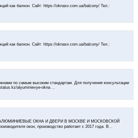
й как балкон. Сайт: https://oknasv.com.ua/balcony/ Тел.:
й как балкон. Сайт: https://oknasv.com.ua/balcony/ Тел.:
кнами по самым высоким стандартам. Для получения консультации
atus.kz/alyuminievye-okna ...
 И АЛЮМИНИЕВЫЕ ОКНА И ДВЕРИ В МОСКВЕ И МОСКОВСКОЙ
зводителя окон, производство работает с 2017 года. В...