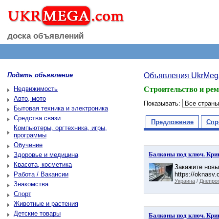
доска объявлений
Подать объявление
Объявления UkrMeg
Недвижимость
Строительство и рем
Авто, мото
Показывать:
Бытовая техника и электроника
Средства связи
Предложение
Спр
Компьютеры, оргтехника, игры,
программы
Обучение
Балконы под ключ. Кри
Здоровье и медицина
Красота, косметика
Закажите новы
Работа / Вакансии
https://oknasv.
Украина
/
Днепро
Знакомства
Спорт
Животные и растения
Детские товары
Балконы под ключ. Кри