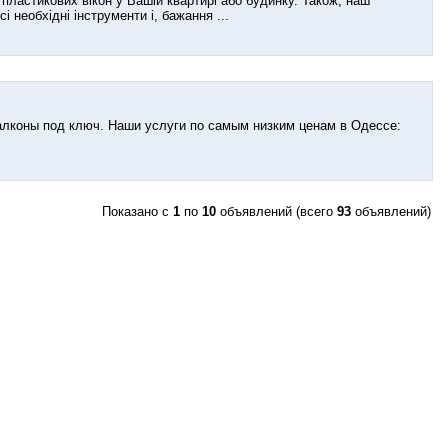
ластикових вікон у Вашій квартирі або будинку. Також, наш
необхідні інструменти і, бажання ...
алконы под ключ. Наши услуги по самым низким ценам в Одессе:
Показано с
1
по
10
объявлений (всего
93
объявлений)