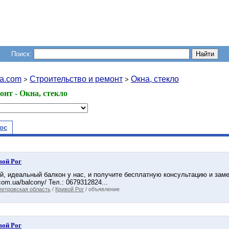
Поиск:
a.com
Строительство и ремонт
Окна, стекло
>
>
онт - Окна, стекло
ос
вой Рог
й, идеальный балкон у нас, и получите бесплатную консультацию и заме
com.ua/balcony/ Тел.: 0679312824...
петровская область
/
Кривой Рог
/ объявление
вой Рог