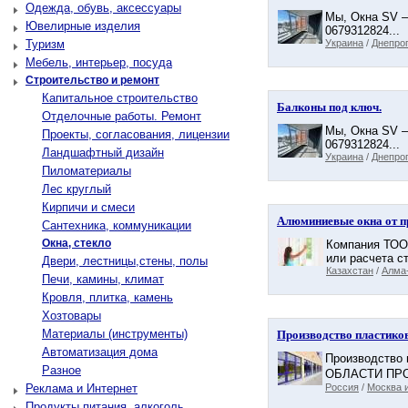
Одежда, обувь, аксессуары
Мы, Окна SV – 
Ювелирные изделия
0679312824...
Туризм
Украина
/
Днепро
Мебель, интерьер, посуда
Строительство и ремонт
Капитальное строительство
Балконы под ключ.
Отделочные работы. Ремонт
Мы, Окна SV – 
Проекты, согласования, лицензии
0679312824...
Ландшафтный дизайн
Украина
/
Днепро
Пиломатериалы
Лес круглый
Кирпичи и смеси
Алюминиевые окна от п
Сантехника, коммуникации
Окна, стекло
Компания ТОО 
или расчета ст
Двери, лестницы,стены, полы
Казахстан
/
Алма-
Печи, камины, климат
Кровля, плитка, камень
Хозтовары
Материалы (инструменты)
Производство пластико
Автоматизация дома
Производств
Разное
ОБЛАСТИ ПРОДА
Реклама и Интернет
Россия
/
Москва и
Продукты питания, алкоголь