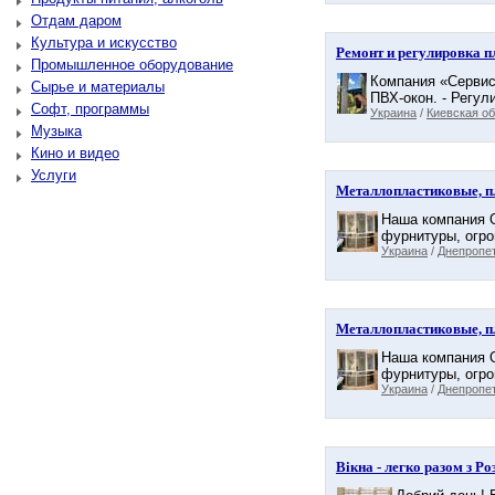
Отдам даром
Культура и искусство
Ремонт и регулировка п
Промышленное оборудование
Компания «Сервис
Сырье и материалы
ПВХ-окон. - Регул
Софт, программы
Украина
/
Киевская о
Музыка
Кино и видео
Услуги
Металлопластиковые, п
Наша компания О
фурнитуры, огро
Украина
/
Днепропе
Металлопластиковые, п
Наша компания О
фурнитуры, огро
Украина
/
Днепропе
Вікна - легко разом з 