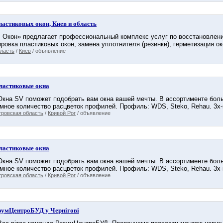
ластиковых окон, Киев и область
 Окон» предлагает профессиональный комплекс услуг по восстановлению
ировка пластиковых окон, замена уплотнителя (резинки), герметизация око
бласть
/
Киев
/ объявление
ластиковые окна
кна SV поможет подобрать вам окна вашей мечты. В ассортименте бол
мное количество расцветок профилей. Профиль: WDS, Steko, Rehau. 3х-к
тровская область
/
Кривой Рог
/ объявление
ластиковые окна
кна SV поможет подобрать вам окна вашей мечты. В ассортименте бол
мное количество расцветок профилей. Профиль: WDS, Steko, Rehau. 3х-к
тровская область
/
Кривой Рог
/ объявление
РозумЦентроБУД у Чернігові