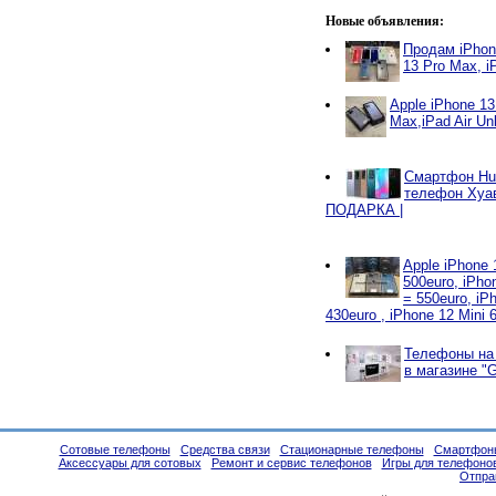
Новые объявления:
Продам iPhon
13 Pro Max, i
Apple iPhone 1
Max,iPad Air Un
Смартфон Hu
телефон Хуав
ПОДАРКА |
Apple iPhone
500euro, iPh
= 550euro, iP
430euro , iPhone 12 Mini
Телефоны на
в магазине "G
Сотовые телефоны
Средства связи
Стационарные телефоны
Смартфон
Аксессуары для сотовых
Ремонт и сервис телефонов
Игры для телефоно
Отпра