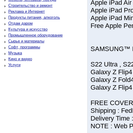
Apple iPad Air 
Строительство и ремонт
Apple iPad Pro
Реклама и Интернет
Apple iPad Min
Продукты питания, алкоголь
Отдам даром
Free Apple Pen
Культура и искусство
Промышленное оборудование
Сырье и материалы
Софт, программы
SAMSUNG™ 
Музыка
Кино и видео
S22 Ultra , S
Услуги
Galaxy Z Flip4
Galaxy Z Fold
Galaxy Z Flip
FREE COVER
Shipping : F
Delivery Time 
NOTE : Web Pa