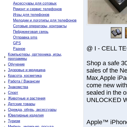
Аксессуары для сотовых
Ремонт и сервис телефонов
Игры для телефонов
Мелодии и логотипы для телефонов
Сотовые операторы, контракты
Пейджинговая связь
Отправка sms
GPS
@ I - CELL T
Разное
Компьютеры, оргтехника, игры,
программы
Shop a safe 30
Обучение
sales of the 
Здоровье и медицина
Красота, косметика
Max,Apple iPad
Работа / Вакансии
come new with 
Знакомства
sealed in the 
Спорт
Животные и растения
UNLOCKED W
Детские товары
Одежда, обувь, аксессуары
Ювелирные изделия
Apple™ iPhones
Туризм
Мебель, интерьер, посуда