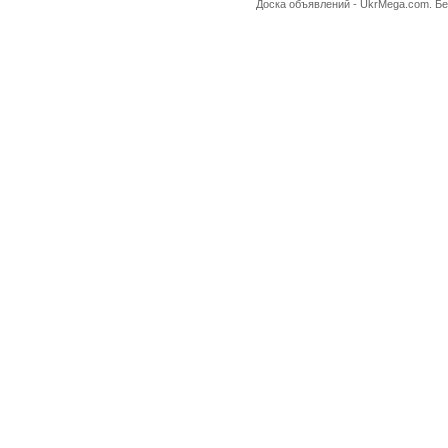
Доска объявлений -
UkrMega.com
. Б