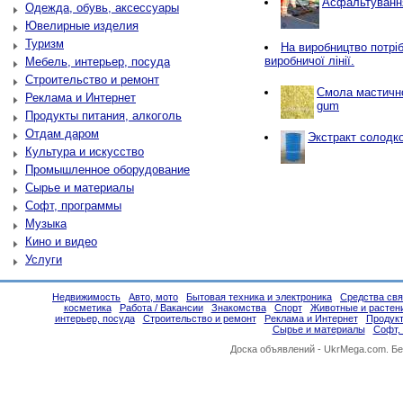
Асфальтування
Одежда, обувь, аксессуары
Ювелирные изделия
Туризм
Нa виробництво потріб
виробничої лінії.
Мебель, интерьер, посуда
Строительство и ремонт
Смола мастичн
Реклама и Интернет
gum
Продукты питания, алкоголь
Отдам даром
Экстракт солодко
Культура и искусство
Промышленное оборудование
Сырье и материалы
Софт, программы
Музыка
Кино и видео
Услуги
Недвижимость
Авто, мото
Бытовая техника и электроника
Средства свя
косметика
Работа / Вакансии
Знакомства
Спорт
Животные и растен
интерьер, посуда
Строительство и ремонт
Реклама и Интернет
Продукт
Сырье и материалы
Софт,
Доска объявлений -
UkrMega.com
. Б