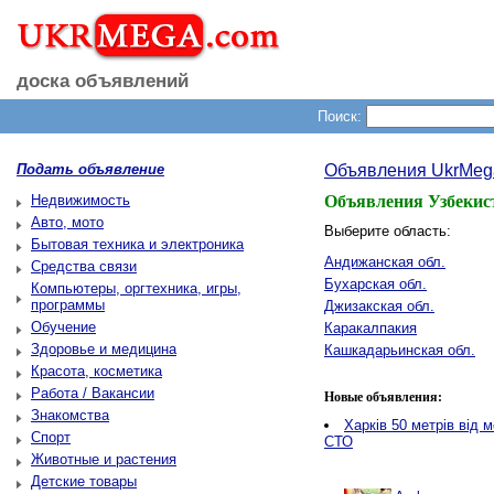
доска объявлений
Поиск:
Подать объявление
Объявления UkrMeg
Недвижимость
Объявления Узбекис
Авто, мото
Выберите область:
Бытовая техника и электроника
Андижанская обл.
Средства связи
Бухарская обл.
Компьютеры, оргтехника, игры,
программы
Джизакская обл.
Обучение
Каракалпакия
Здоровье и медицина
Кашкадарьинская обл.
Красота, косметика
Работа / Вакансии
Новые объявления:
Знакомства
Харків 50 метрів від 
Спорт
СТО
Животные и растения
Детские товары