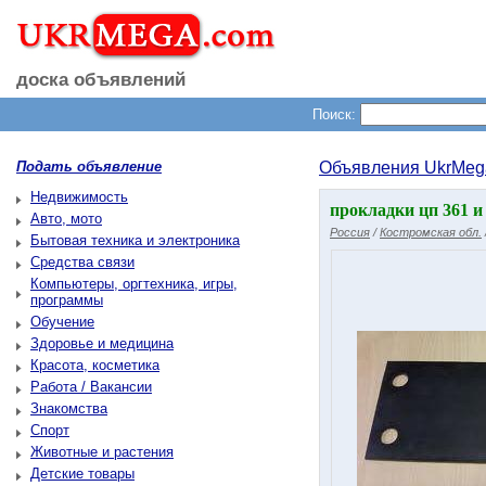
доска объявлений
Поиск:
Подать объявление
Объявления UkrMeg
Недвижимость
прокладки цп 361 и
Авто, мото
Россия
/
Костромская обл.
Бытовая техника и электроника
Средства связи
Компьютеры, оргтехника, игры,
программы
Обучение
Здоровье и медицина
Красота, косметика
Работа / Вакансии
Знакомства
Спорт
Животные и растения
Детские товары