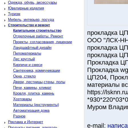
Одежда, обувь, аксессуары
Ювелирные изделия
Туризм
Мебель, интерьер, посуда
Строительство и ремонт
Капитальное строительство
прокладка ЦП
Отделочные работы. Ремонт
ООО "ЛСК-Н
Проекты, согласования, лицензии
прокладка ЦП-
Ландшафтный дизайн
Пиломатериалы
прокладка ЦП-
Лес круглый
Прокладка ЦП
Кирпичи и смеси
Прокладка wg
Сантехника, коммуникации
ЦП204, Прокл
Окна, стекло
Двери, лестницы,стены, полы
материалы в
Печи, камины, климат
https://lsknn.
Кровля, плитка, камень
*930*220*03*0
Хозтовары
Материалы (инструменты)
Муром Влади
Автоматизация дома
Разное
Реклама и Интернет
e-mail:
написа
Продукты питания, алкоголь