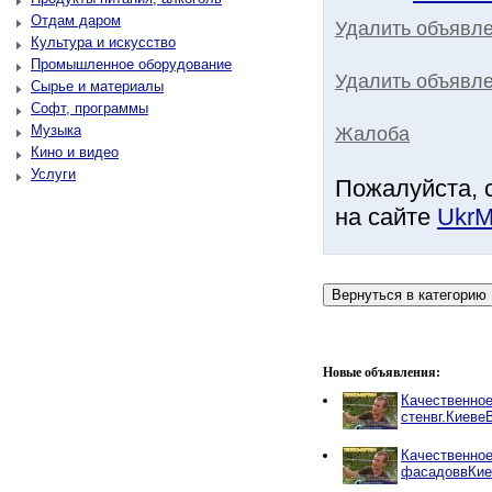
Отдам даром
Удалить объявл
Культура и искусство
Промышленное оборудование
Удалить объявле
Сырье и материалы
Софт, программы
Музыка
Жалоба
Кино и видео
Услуги
Пожалуйста, 
на сайте
UkrM
Новые объявления:
Качественно
стенвг.Киеве
Качественно
фасадоввКие