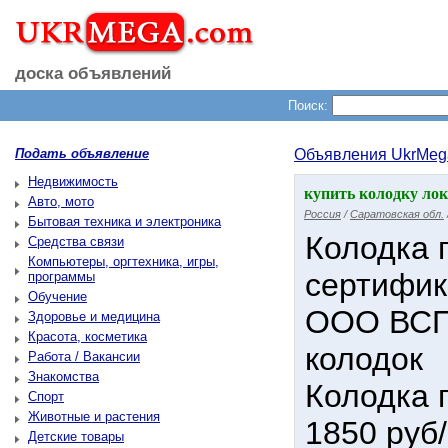
доска объявлений
Поиск:
Подать объявление
Объявления UkrMeg
Недвижимость
купить колодку ло
Авто, мото
Россия
/
Саратовская обл.
Бытовая техника и электроника
Колодка 
Средства связи
Компьютеры, оргтехника, игры,
сертифи
программы
Обучение
ООО ВСП5
Здоровье и медицина
Красота, косметика
колодок
Работа / Вакансии
Знакомства
Колодка 
Спорт
Животные и растения
1850 руб
Детские товары