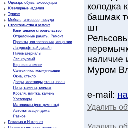
Одежда, обувь, аксессуары
колодка 
Ювелирные изделия
Туризм
башмак т
Мебель, интерьер, посуда
шт
Строительство и ремонт
Капитальное строительство
Рельсовы
Отделочные работы. Ремонт
Проекты, согласования, лицензии
перемычк
Ландшафтный дизайн
Пиломатериалы
наличие и
Лес круглый
Кирпичи и смеси
Муром Вл
Сантехника, коммуникации
Окна, стекло
Двери, лестницы,стены, полы
Печи, камины, климат
e-mail:
на
Кровля, плитка, камень
Хозтовары
Материалы (инструменты)
Удалить о
Автоматизация дома
Разное
Реклама и Интернет
Удалить об
Продукты питания, алкоголь