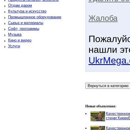
Отдам даром
Культура и искусство
Жалоба
Промышленное оборудование
Сырье и материалы
Софт, программы
Музыка
Пожалуйс
Кино и видео
Услуги
нашли эт
UkrMega
Новые объявления:
Качественно
стенвг.Киеве
Качественно