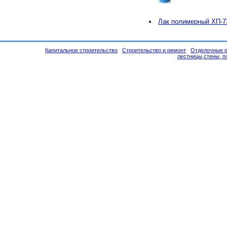
Лак полимерный ХП-7
Капитальное строительство
Строительство и ремонт
Отделочные р
лестницы,стены, п