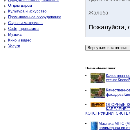
Отдам даром
Культура и искусство
Жалоба
Промышленное оборудование
Сырье и материалы
Пожалуйста, 
Софт, программы
Музыка
Кино и видео
Услуги
Новые объявления:
Качественно
стенвг.Киеве
Качественно
фасадоввКие
ОПОРНЫЕ К
КАБЕЛЕНЕС
КОНСТРУКЦИИ, СИСТЕ
Мастика МП-С (М
полимерная со с