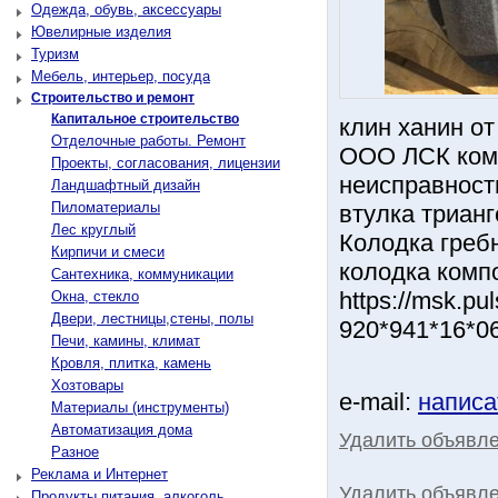
Одежда, обувь, аксессуары
Ювелирные изделия
Туризм
Мебель, интерьер, посуда
Строительство и ремонт
Капитальное строительство
клин ханин от
Отделочные работы. Ремонт
ООО ЛСК комп
Проекты, согласования, лицензии
неисправност
Ландшафтный дизайн
Пиломатериалы
втулка трианг
Лес круглый
Колодка гребн
Кирпичи и смеси
колодка комп
Сантехника, коммуникации
https://msk.p
Окна, стекло
Двери, лестницы,стены, полы
920*941*16*0
Печи, камины, климат
Кровля, плитка, камень
Хозтовары
e-mail:
написа
Материалы (инструменты)
Автоматизация дома
Удалить объявл
Разное
Реклама и Интернет
Удалить объявле
Продукты питания, алкоголь