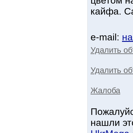
цветом н
кайфа. Са
e-mail:
на
Удалить о
Удалить об
Жалоба
Пожалуйс
нашли эт