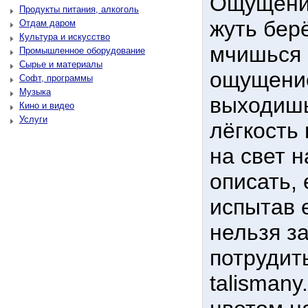
Ощущение
Продукты питания, алкоголь
жуть берё
Отдам даром
Культура и искусство
мчишься 
Промышленное оборудование
Сырье и материалы
ощущение
Софт, программы
Музыка
выходишь
Кино и видео
Услуги
лёгкость 
на свет 
описать, 
испытав 
нельзя з
потрудить
talisman