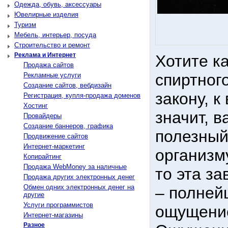
Одежда, обувь, аксессуары
Ювелирные изделия
Туризм
Мебель, интерьер, посуда
Строительство и ремонт
Реклама и Интернет
Хотите ка
Продажа сайтов
спиртног
Рекламные услуги
Создание сайтов, вебдизайн
закону, к
Регистрация, купля-продажа доменов
Хостинг
значит, в
Провайдеры
Создание баннеров, графика
полезный
Продвижение сайтов
Интернет-маркетинг
организму
Копирайтинг
Продажа WebMoney за наличные
то эта з
Продажа других электронных денег
Обмен одних электронных денег на
– полней
другие
Услуги программистов
ощущение
Интернет-магазины
Разное