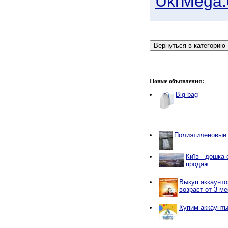
UkrMega
Новые объявления:
Big bag
Полиэтиленовые 
Київ - дошка 
продаж
Выкуп аккаунто
возраст от 3 м
Купим аккаунты