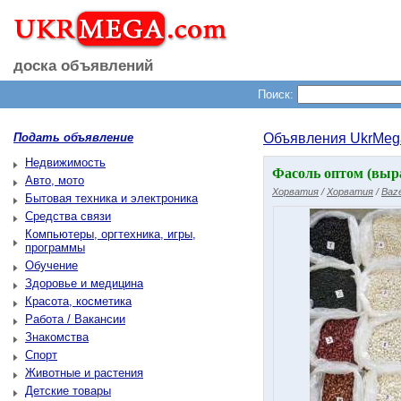
доска объявлений
Поиск:
Подать объявление
Объявления UkrMeg
Недвижимость
Фасоль оптом (выр
Авто, мото
Хорватия
/
Хорватия
/
Baz
Бытовая техника и электроника
Средства связи
Компьютеры, оргтехника, игры,
программы
Обучение
Здоровье и медицина
Красота, косметика
Работа / Вакансии
Знакомства
Спорт
Животные и растения
Детские товары