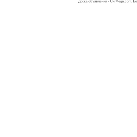
Доска объявлений -
UkrMega.com
. Б