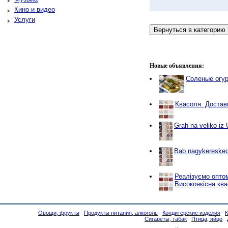
Кино и видео
Услуги
Новые объявления:
Соленые огу
Квасоля. Доставк
Grah na veliko iz 
Bab nagykeresked
Реалізуємо опто
Високоякісна ква
Овощи, фрукты
Продукты питания, алкоголь
Кондитерские изделия
К
Сигареты, табак
Птица, яйцо