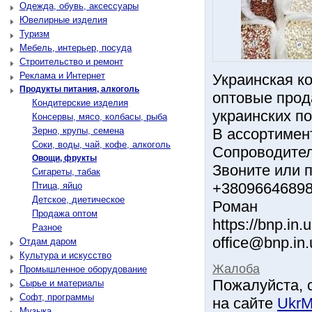
Одежда, обувь, аксессуары
Ювелирные изделия
Туризм
Мебель, интерьер, посуда
Строительство и ремонт
Реклама и Интернет
Украинская к
Продукты питания, алкоголь
оптовые прод
Кондитерские изделия
украинских по
Консервы, мясо, колбасы, рыба
Зерно, крупы, семена
В ассортимен
Соки, воды, чай, кофе, алкоголь
Сопроводител
Овощи, фрукты
Звоните или п
Сигареты, табак
+3809664689
Птица, яйцо
Детское, диетическое
Роман
Продажа оптом
https://bnp.in.u
Разное
office@bnp.in.
Отдам даром
Культура и искусство
Жалоба
Промышленное оборудование
Пожалуйста, 
Сырье и материалы
Софт, программы
на сайте
UkrM
Музыка