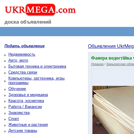
доска объявлений
Подать объявление
Объявления UkrMeg
Недвижимость
Фанера водостійка 
Авто, мото
Украина
/
Харьковская обл
Бытовая техника и электроника
Средства связи
Компьютеры, оргтехника, игры,
программы
Обучение
Здоровье и медицина
Красота, косметика
Работа / Вакансии
Знакомства
Спорт
Животные и растения
Детские товары