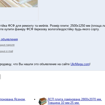
ійка ФСФ для ремонту та меблів. Розмір плити: 2500х1250 мм (площа лис
те купити фанеру ФСФ березову волого/водостійку будь-якого сорту.
у объявления
ощью пароля
щью e-mail
родавцу, что Вы нашли это объявление на сайте
UkrMega.com
!
понована Ясеном,
ДСП плита ламінована 2800х2070 мм.
Товщина 10 мм-25 мм.