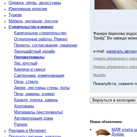
Одежда, обувь, аксессуары
Ювелирные изделия
Туризм
Мебель, интерьер, посуда
Строительство и ремонт
Капитальное строительство
Фанера березова водост
Трейд" Ви завжди може
Отделочные работы. Ремонт
Проекты, согласования, лицензии
Ландшафтный дизайн
e-mail:
написать автор
Пиломатериалы
Удалить объявление с пом
Лес круглый
Удалить объявление с помо
Кирпичи и смеси
Сантехника, коммуникации
Жалоба
Окна, стекло
Пожалуйста, скажите п
Двери, лестницы,стены, полы
Печи, камины, климат
Кровля, плитка, камень
Хозтовары
Материалы (инструменты)
Автоматизация дома
Новые объявления:
Разное
МДФ плита ш
Реклама и Интернет
Дубом.
Продукты питания, алкоголь