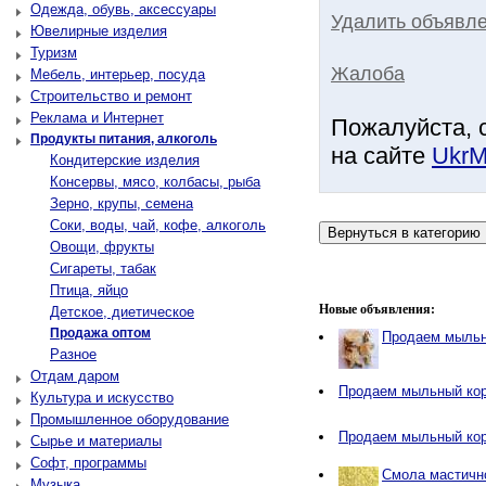
Одежда, обувь, аксессуары
Удалить объявле
Ювелирные изделия
Туризм
Жалоба
Мебель, интерьер, посуда
Строительство и ремонт
Реклама и Интернет
Пожалуйста, 
Продукты питания, алкоголь
на сайте
UkrM
Кондитерские изделия
Консервы, мясо, колбасы, рыба
Зерно, крупы, семена
Соки, воды, чай, кофе, алкоголь
Овощи, фрукты
Сигареты, табак
Птица, яйцо
Новые объявления:
Детское, диетическое
Продажа оптом
Продаем мыльн
Разное
Отдам даром
Продаем мыльный ко
Культура и искусство
Промышленное оборудование
Продаем мыльный ко
Сырье и материалы
Софт, программы
Смола мастичн
Музыка