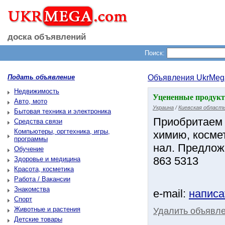
доска объявлений
Поиск:
Подать объявление
Объявления UkrMeg
Недвижимость
Уцененные продукт
Авто, мото
Украина
/
Киевская област
Бытовая техника и электроника
Приобритаем 
Средства связи
Компьютеры, оргтехника, игры,
химию, косме
программы
нал. Предлож
Обучение
863 5313
Здоровье и медицина
Красота, косметика
Работа / Вакансии
Знакомства
e-mail:
написа
Спорт
Животные и растения
Удалить объявл
Детские товары