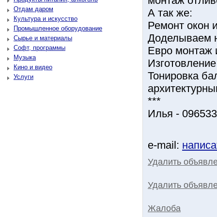
монтаж отлив
Отдам даром
А так же:
Культура и искусство
Ремонт окон 
Промышленное оборудование
Доделываем 
Сырье и материалы
Софт, программы
Евро монтаж 
Музыка
Изготовление
Кино и видео
Тонировка ба
Услуги
архитектурны
***
Илья - 09653
e-mail:
написа
Удалить объявл
Удалить объявле
Жалоба