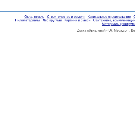
Окна, стекло
Строительство и ремонт
Капитальное строительство
Пиломатериалы
Лес круглый
Кирпичи и смеси
Сантехника, коммуникаци
Материалы (инструм
Доска объявлений -
UkrMega.com
. Б