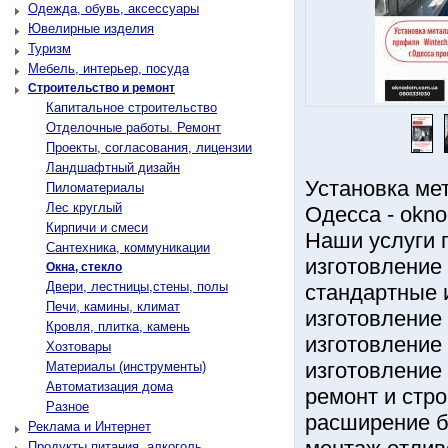
Одежда, обувь, аксессуары
Ювелирные изделия
Туризм
Мебель, интерьер, посуда
Строительство и ремонт
Капитальное строительство
Отделочные работы. Ремонт
Проекты, согласования, лицензии
Ландшафтный дизайн
Установка ме
Пиломатериалы
Лес круглый
Одесса - okn
Кирпичи и смеси
Наши услуги 
Сантехника, коммуникации
изготовление
Окна, стекло
Двери, лестницы,стены, полы
стандартные и
Печи, камины, климат
изготовление 
Кровля, плитка, камень
изготовление 
Хозтовары
изготовление 
Материалы (инструменты)
Автоматизация дома
ремонт и стр
Разное
расширение б
Реклама и Интернет
Продукты питания, алкоголь