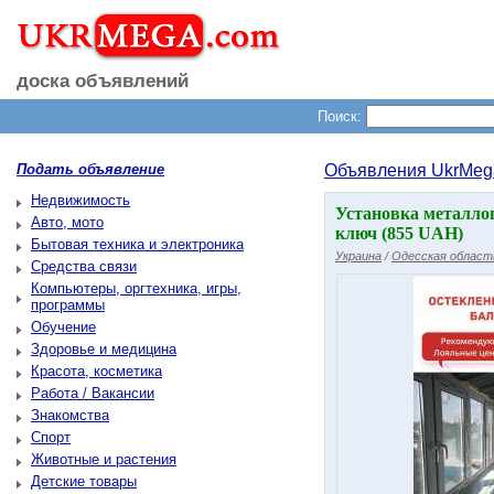
доска объявлений
Поиск:
Подать объявление
Объявления UkrMeg
Недвижимость
Установка металло
Авто, мото
ключ (855 UAH)
Бытовая техника и электроника
Украина
/
Одесская област
Средства связи
Компьютеры, оргтехника, игры,
программы
Обучение
Здоровье и медицина
Красота, косметика
Работа / Вакансии
Знакомства
Спорт
Животные и растения
Детские товары