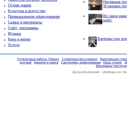
Натяжные пот
Отдам даром
Установка по
Культура и искусство
Всі види рем
Промышленное оборудование
робіт.
Сырье и материалы
Софт, программы
Музыка
Балконы под кл
Кино и видео
Услуги
Отделочные работы. Ремонт
Строительство и ремонт
Капитальное стро
круглый
Кирпичи и смеси
Сантехника, коммуникации
Окна, стекло
Д
Материалы (инструм
Доска объявлений -
UkrMega.com
. Б