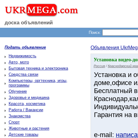
доска объявлений
Поиск:
Подать объявление
Объявления UkrMeg
Недвижимость
Установка видео-д
Авто, мото
Россия
/
Краснодарский кра
Бытовая техника и электроника
Установка и 
Средства связи
Компьютеры, оргтехника, игры,
доме,офисе и
программы
Бесплатный в
Обучение
Краснодар,ка
Здоровье и медицина
Красота, косметика
Индивидуальн
Работа / Вакансии
Гарантия на 
Знакомства
Спорт
Животные и растения
e-mail:
написа
Детские товары