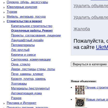
Одежда, обувь, аксессуары
Удалить объявл
Ювелирные изделия
Туризм
Мебель, интерьер, посуда
Удалить объявле
Строительство и ремонт
Капитальное строительство
Жалоба
Отделочные работы. Ремонт
Проекты, согласования, лицензии
Пожалуйста, 
Ландшафтный дизайн
Пиломатериалы
на сайте
UkrM
Лес круглый
Кирпичи и смеси
Сантехника, коммуникации
Окна, стекло
Двери, лестницы,стены, полы
Печи, камины, климат
Кровля, плитка, камень
Новые объявления:
Хозтовары
Печник строит
Материалы (инструменты)
Автоматизация дома
Разное
Новые литые д
Реклама и Интернет
Продукты питания, алкоголь