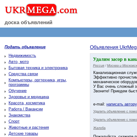
доска объявлений
Подать объявление
Объявления UkrMeg
Недвижимость
Удалим засор в кан
Авто, мото
Россия
/
Москва и Московск
Бытовая техника и электроника
Канализационная служ
Средства связи
Эффективно прочистим
Компьютеры, оргтехника, игры,
механическое оборудов
программы
У Вас очень сложный з
Обучение
Звоните! Приедем быст
Здоровье и медицина
Красота, косметика
e-mail:
написать автор
Работа / Вакансии
Удалить объявление с пом
Знакомства
Удалить объявление с помо
Спорт
Животные и растения
Жалоба
Детские товары
Пожалуйста, скажите п