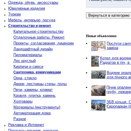
Одежда, обувь, аксессуары
Ювелирные изделия
Туризм
Мебель, интерьер, посуда
Строительство и ремонт
Капитальное строительство
Новые объявления:
Отделочные работы. Ремонт
Проекты, согласования, лицензии
Послуги санте
заміна
Ландшафтный дизайн
Пиломатериалы
Котел для водяно
Лес круглый
Радіатор в піч, в 
Кирпичи и смеси
Сантехника, коммуникации
Водяне опале
для пічного 
Окна, стекло
Двери, лестницы,стены, полы
Пічне опален
Печи, камины, климат
грубу, лежан
Кровля, плитка, камень
Хозтовары
ЗБВ кільця. С
Європаркан (б
Материалы (инструменты)
Автоматизация дома
Разное
Реклама и Интернет
Продукты питания, алкоголь