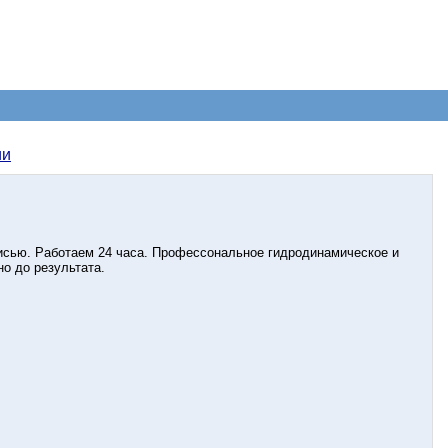
ии
исью. Работаем 24 часа. Профессональное гидродинамическое и
о до результата.