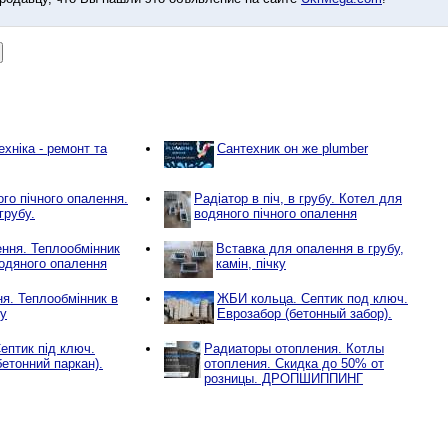
хніка - ремонт та
Сантехник он же plumber
го пічного опалення.
Радіатор в піч, в грубу. Котел для
грубу.
водяного пічного опалення
ння. Теплообмінник
Вставка для опалення в грубу,
водяного опалення
камін, пічку
ня. Теплообмінник в
ЖБИ кольца. Септик под ключ.
ку
Еврозабор (бетонный забор).
ептик під ключ.
Радиаторы отопления. Котлы
етонний паркан).
отопления. Скидка до 50% от
розницы. ДРОПШИППИНГ