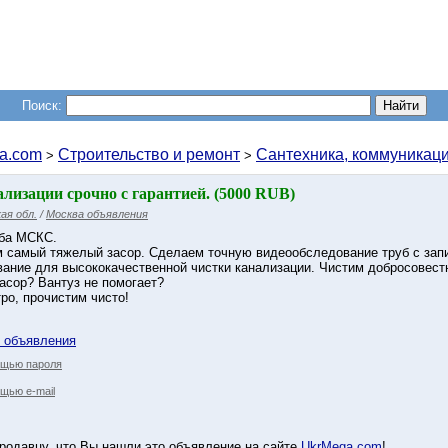
Поиск:
a.com
Строительство и ремонт
Сантехника, коммуникац
>
>
ализации срочно с гарантией. (5000 RUB)
ая обл.
/
Москва объявления
ба МСКС.
 самый тяжелый засор. Сделаем точную видеообследование труб с зап
ание для высококачественной чистки канализации. Чистим добросовестн
асор? Вантуз не помогает?
ро, прочистим чисто!
у объявления
ощью пароля
щью e-mail
родавцу, что Вы нашли это объявление на сайте
UkrMega.com
!