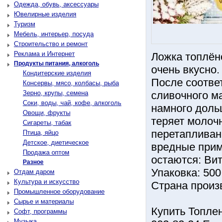
Одежда, обувь, аксессуары
Ювелирные изделия
Туризм
Мебель, интерьер, посуда
Строительство и ремонт
Реклама и Интернет
Ложка топлён
Продукты питания, алкоголь
очень вкусно.
Кондитерские изделия
После соотве
Консервы, мясо, колбасы, рыба
Зерно, крупы, семена
сливочного м
Соки, воды, чай, кофе, алкоголь
намного доль
Овощи, фрукты
теряет молоч
Сигареты, табак
перетапливан
Птица, яйцо
Детское, диетическое
вредные приме
Продажа оптом
остаются: Ви
Разное
Упаковка: 500
Отдам даром
Культура и искусство
Страна произ
Промышленное оборудование
Сырье и материалы
Купить Топлен
Софт, программы
Музыка