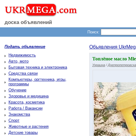
доска объявлений
Поиск:
Подать объявление
Объявления UkrMeg
Недвижимость
Топлёное масло Mle
Авто, мото
Украина
/
Днепропетровска
Бытовая техника и электроника
Средства связи
Компьютеры, оргтехника, игры,
программы
Обучение
Здоровье и медицина
Красота, косметика
Работа / Вакансии
Знакомства
Спорт
Животные и растения
Детские товары