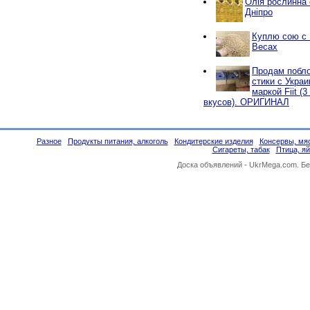
Олія рослинна о
Дніпро
Куплю сою с
Весах
Продам побло
стики с Украи
маркой Fiit (
вкусов). ОРИГИНАЛ
Разное
Продукты питания, алкоголь
Кондитерские изделия
Консервы, мяс
Сигареты, табак
Птица, я
Доска объявлений -
UkrMega.com
. Б