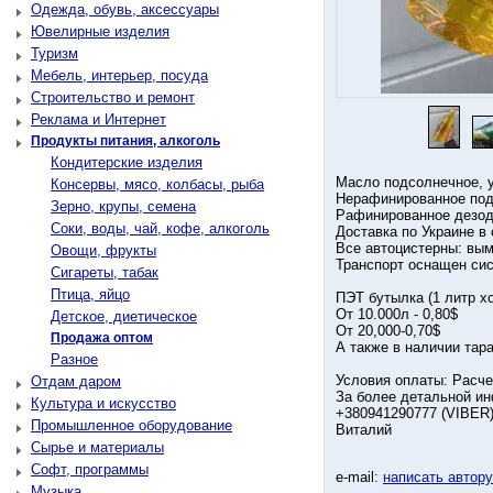
Одежда, обувь, аксессуары
Ювелирные изделия
Туризм
Мебель, интерьер, посуда
Строительство и ремонт
Реклама и Интернет
Продукты питания, алкоголь
Кондитерские изделия
Масло подсолнечное, у
Консервы, мясо, колбасы, рыба
Нерафинированное подс
Зерно, крупы, семена
Рафинированное дезодо
Соки, воды, чай, кофе, алкоголь
Доставка по Украине в
Все автоцистерны: вы
Овощи, фрукты
Транспорт оснащен с
Сигареты, табак
Птица, яйцо
ПЭТ бутылка (1 литр хо
От 10.000л - 0,80$
Детское, диетическое
От 20,000-0,70$
Продажа оптом
А также в наличии тар
Разное
Условия оплаты: Расче
Отдам даром
За более детальной и
Культура и искусство
+380941290777 (VIBER
Промышленное оборудование
Виталий
Сырье и материалы
Софт, программы
e-mail:
написать автор
Музыка