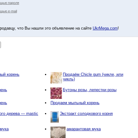
ощью пароля
щью e-mail
родавцу, что Вы нашли это объявление на сайте
UkrMega.com
!
ый корень
Продаём Chicle gum (чикле, или
чикль)
рень
Бутоны розы, лепестки розы
рень
Продаем мыльный корень
ого дерева — mastic
Экстракт солодкового корня
 мука
амарантовая мука