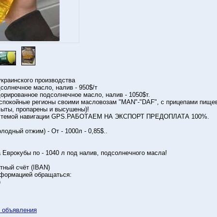
краинского производства
олнечное масло, налив - 950$/т
рированное подсолнечное масло, налив - 1050$т.
 спокойные регионы своими масловозам "MAN"-"DAF", с прицепами пищевы
мыты, пропарены и высушены)!
истемой навигации GPS.РАБОТАЕМ НА ЭКСПОРТ ПРЕДОПЛАТА 100%.
лодный отжим) - От - 1000л - 0,85$..
а Еврокубы по - 1040 л под налив, подсолнечного масла!
тный счёт (IBAN)
нформацией обращаться:
)
у объявления