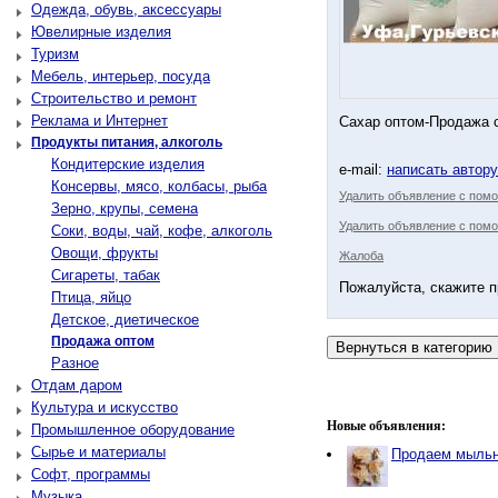
Одежда, обувь, аксессуары
Ювелирные изделия
Туризм
Мебель, интерьер, посуда
Строительство и ремонт
Реклама и Интернет
Сахар оптом-Продажа с
Продукты питания, алкоголь
Кондитерские изделия
e-mail:
написать автор
Консервы, мясо, колбасы, рыба
Удалить объявление с пом
Зерно, крупы, семена
Удалить объявление с помо
Соки, воды, чай, кофе, алкоголь
Овощи, фрукты
Жалоба
Сигареты, табак
Пожалуйста, скажите п
Птица, яйцо
Детское, диетическое
Продажа оптом
Разное
Отдам даром
Культура и искусство
Новые объявления:
Промышленное оборудование
Сырье и материалы
Продаем мыльн
Софт, программы
Музыка