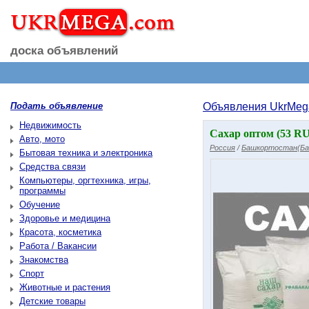
доска объявлений
Подать объявление
Объявления UkrMeg
Недвижимость
Сахар оптом (53 R
Авто, мото
Россия
/
Башкортостан(Ба
Бытовая техника и электроника
Средства связи
Компьютеры, оргтехника, игры,
программы
Обучение
Здоровье и медицина
Красота, косметика
Работа / Вакансии
Знакомства
Спорт
Животные и растения
Детские товары