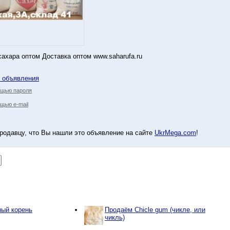
ахара оптом Доставка оптом www.saharufa.ru
у объявления
ощью пароля
щью e-mail
родавцу, что Вы нашли это объявление на сайте
UkrMega.com
!
ый корень
Продаём Chicle gum (чикле, или
чикль)