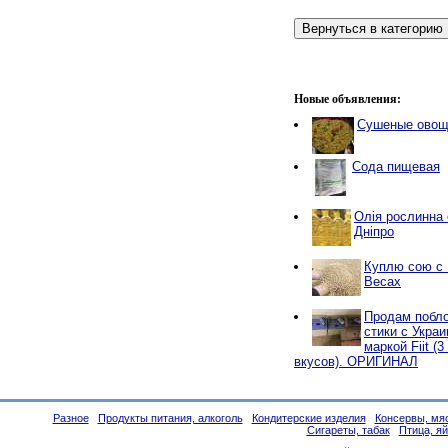
Новые объявления:
Сушеные овощи
Сода пищевая
Олія рослинна о
Дніпро
Куплю сою с
Весах
Продам побло
стики с Украи
маркой Fiit (
вкусов). ОРИГИНАЛ
Разное
Продукты питания, алкоголь
Кондитерские изделия
Консервы, мяс
Сигареты, табак
Птица, я