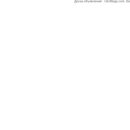
Доска объявлений -
UkrMega.com
. Б