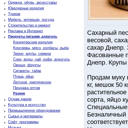
Одежда, обувь, аксессуары
Ювелирные изделия
Туризм
Мебель, интерьер, посуда
Строительство и ремонт
Реклама и Интернет
Сахарный пес
Продукты питания, алкоголь
весовой, сах
Кондитерские изделия
сахар Днепр. 
Консервы, мясо, колбасы, рыба
Зерно, крупы, семена
Фасованные п
Соки, воды, чай, кофе, алкоголь
Днепр. Крупы 
Овощи, фрукты
Сигареты, табак
Продам муку в
Птица, яйцо
Детское, диетическое
кг, мешок 50 
Продажа оптом
растительное
Разное
сорта, яйцо к
Отдам даром
Культура и искусство
Специальные 
Промышленное оборудование
Безналичный 
Сырье и материалы
соответствует
Софт, программы
Музыка