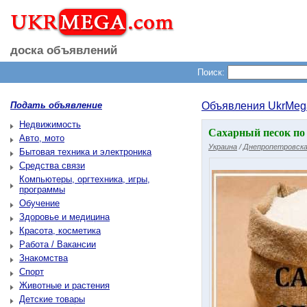
доска объявлений
Поиск:
Подать объявление
Объявления UkrMeg
Недвижимость
Сахарный песок по
Авто, мото
Украина
/
Днепропетровска
Бытовая техника и электроника
Средства связи
Компьютеры, оргтехника, игры,
программы
Обучение
Здоровье и медицина
Красота, косметика
Работа / Вакансии
Знакомства
Спорт
Животные и растения
Детские товары