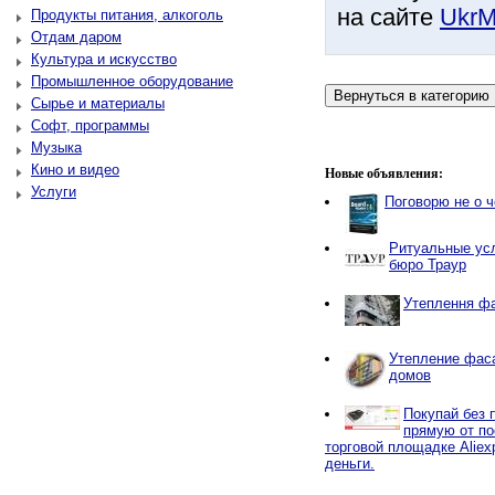
на сайте
UkrM
Продукты питания, алкоголь
Отдам даром
Культура и искусство
Промышленное оборудование
Сырье и материалы
Софт, программы
Музыка
Кино и видео
Новые объявления:
Услуги
Поговорю не о 
Ритуальные усл
бюро Траур
Утеплення фа
Утепление фаса
домов
Покупай без 
прямую от по
торговой площадке Aliex
деньги.