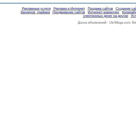
Рекламные услуги
Реклама и Интернет
Продажа сайтов
Создание сай
баннеров, графика
Продвижение сайтов
Интернет-маркетинг
Копирайт
электронных денег на другие
Усл
Доска объявлений -
UkrMega.com
. Б