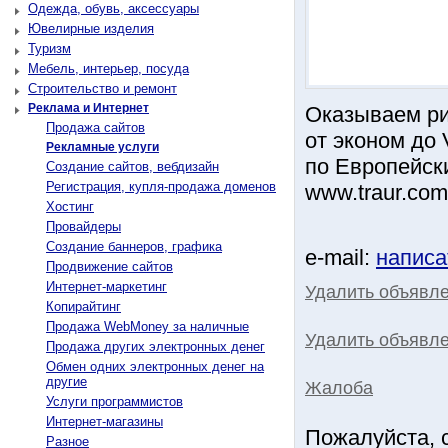
Одежда, обувь, аксессуары
Ювелирные изделия
Туризм
Мебель, интерьер, посуда
Строительство и ремонт
Реклама и Интернет
Оказываем ри
Продажа сайтов
от эконом до 
Рекламные услуги
по Европейск
Создание сайтов, вебдизайн
Регистрация, купля-продажа доменов
www.traur.com.
Хостинг
Провайдеры
Создание баннеров, графика
e-mail:
написа
Продвижение сайтов
Интернет-маркетинг
Удалить объявл
Копирайтинг
Продажа WebMoney за наличные
Удалить объявле
Продажа других электронных денег
Обмен одних электронных денег на
другие
Жалоба
Услуги программистов
Интернет-магазины
Пожалуйста, 
Разное