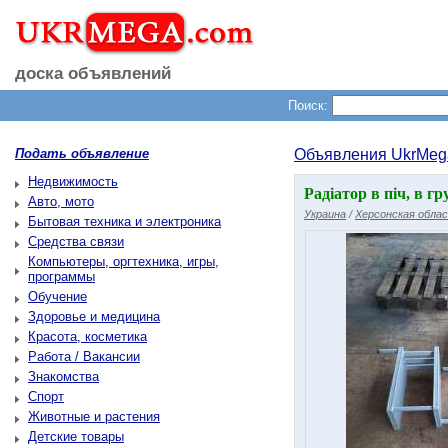
доска объявлений
Поиск:
Подать объявление
Объявления UkrMeg
Недвижимость
Радіатор в піч, в г
Авто, мото
Украина
/
Херсонская обла
Бытовая техника и электроника
Средства связи
Компьютеры, оргтехника, игры,
программы
Обучение
Здоровье и медицина
Красота, косметика
Работа / Вакансии
Знакомства
Спорт
Животные и растения
Детские товары