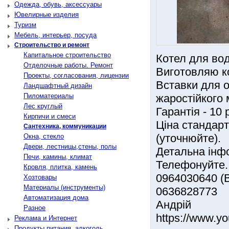
Одежда, обувь, аксессуары
Ювелирные изделия
Туризм
Мебель, интерьер, посуда
Строительство и ремонт
Капитальное строительство
Котел для вод
Отделочные работы. Ремонт
Виготовляю ко
Проекты, согласования, лицензии
Вставки для о
Ландшафтный дизайн
Пиломатериалы
жаростійкого 
Лес круглый
Гарантія - 10 
Кирпичи и смеси
Ціна стандартн
Сантехника, коммуникации
(уточнюйте).
Окна, стекло
Двери, лестницы,стены, полы
Детальна інфо
Печи, камины, климат
Телефонуйте.
Кровля, плитка, камень
0964030640 (В
Хозтовары
Материалы (инструменты)
0636828773
Автоматизация дома
Андрій
Разное
https://www.y
Реклама и Интернет
Продукты питания, алкоголь