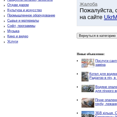
Жалоба
Отдам даром
Пожалуйста, 
Культура и искусство
Промышленное оборудование
на сайте
UkrM
Сырье и материалы
Софт, программы
Музыка
Кино и видео
Услуги
Новые объявления:
Послуги санте
заміна
Котел для водяно
Радіатор в піч, в 
Водяне опале
для пічного 
Пічне опален
грубу, лежан
ЗБВ кільця. С
Європаркан (б