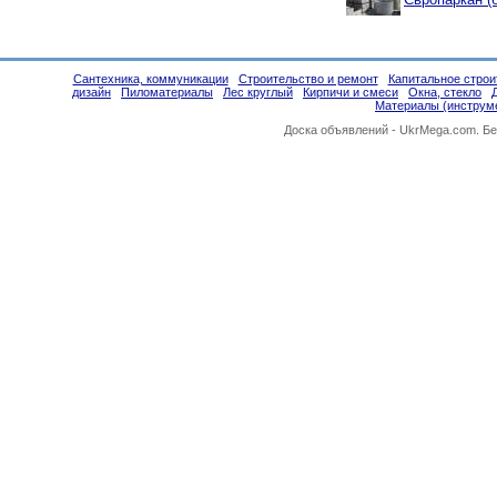
Сантехника, коммуникации
Строительство и ремонт
Капитальное строи
дизайн
Пиломатериалы
Лес круглый
Кирпичи и смеси
Окна, стекло
Материалы (инструм
Доска объявлений -
UkrMega.com
. Б