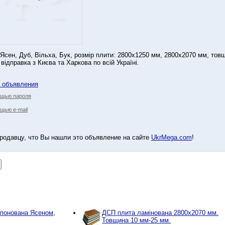
сен, Дуб, Вільха, Бук, розмір плити: 2800х1250 мм, 2800х2070 мм, товщ
відправка з Києва та Харкова по всій Україні.
у объявления
ощью пароля
щью e-mail
родавцу, что Вы нашли это объявление на сайте
UkrMega.com
!
понована Ясеном,
ДСП плита ламінована 2800х2070 мм.
Товщина 10 мм-25 мм.