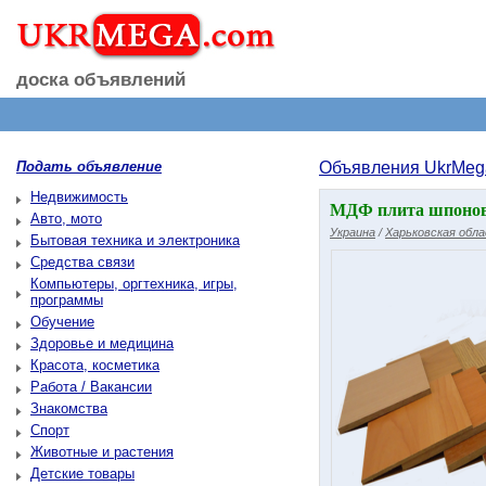
доска объявлений
Подать объявление
Объявления UkrMeg
Недвижимость
МДФ плита шпонова
Авто, мото
Украина
/
Харьковская обл
Бытовая техника и электроника
Средства связи
Компьютеры, оргтехника, игры,
программы
Обучение
Здоровье и медицина
Красота, косметика
Работа / Вакансии
Знакомства
Спорт
Животные и растения
Детские товары