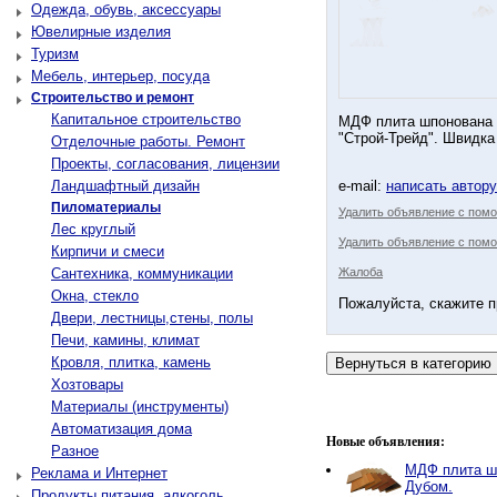
Одежда, обувь, аксессуары
Ювелирные изделия
Туризм
Мебель, интерьер, посуда
Строительство и ремонт
Капитальное строительство
МДФ плита шпонована Я
"Строй-Трейд". Швидка 
Отделочные работы. Ремонт
Проекты, согласования, лицензии
Ландшафтный дизайн
e-mail:
написать автор
Пиломатериалы
Удалить объявление с пом
Лес круглый
Удалить объявление с помо
Кирпичи и смеси
Сантехника, коммуникации
Жалоба
Окна, стекло
Пожалуйста, скажите п
Двери, лестницы,стены, полы
Печи, камины, климат
Кровля, плитка, камень
Хозтовары
Материалы (инструменты)
Автоматизация дома
Новые объявления:
Разное
МДФ плита ш
Реклама и Интернет
Дубом.
Продукты питания, алкоголь