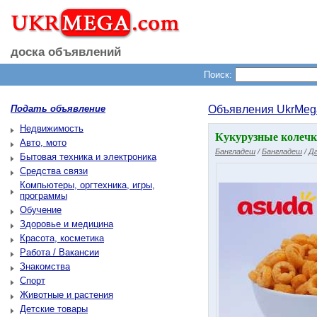
доска объявлений
Поиск:
Подать объявление
Объявления UkrMeg
Недвижимость
Кукурузные колечки
Авто, мото
Бангладеш
/
Бангладеш
/
Да
Бытовая техника и электроника
Средства связи
Компьютеры, оргтехника, игры,
программы
Обучение
Здоровье и медицина
Красота, косметика
Работа / Вакансии
Знакомства
Спорт
Животные и растения
Детские товары