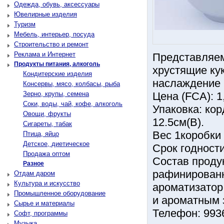
Одежда, обувь, аксессуары
Ювелирные изделия
Туризм
Мебель, интерьер, посуда
Строительство и ремонт
Реклама и Интернет
Представляе
Продукты питания, алкоголь
хрустящие ку
Кондитерские изделия
наслаждение 
Консервы, мясо, колбасы, рыба
Зерно, крупы, семена
Цена (FCA): 1,
Соки, воды, чай, кофе, алкоголь
Упаковка: кор
Овощи, фрукты
12.5см(В).
Сигареты, табак
Вес 1коробки :
Птица, яйцо
Детское, диетическое
Срок годности
Продажа оптом
Состав продук
Разное
рафинированн
Отдам даром
Культура и искусство
ароматизатор 
Промышленное оборудование
и ароматным 
Сырье и материалы
Телефон: 993
Софт, программы
Музыка