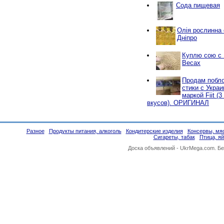
Сода пищевая
Олія рослинна о
Дніпро
Куплю сою с
Весах
Продам побло
стики с Украи
маркой Fiit (
вкусов). ОРИГИНАЛ
Разное
Продукты питания, алкоголь
Кондитерские изделия
Консервы, мяс
Сигареты, табак
Птица, я
Доска объявлений -
UkrMega.com
. Б