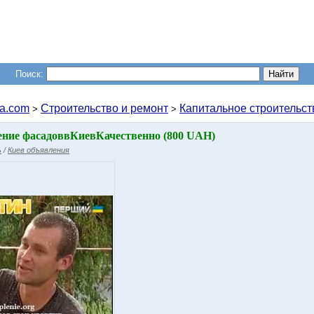
Поиск:
a.com
Строительство и ремонт
Капитальное строительст
>
>
ение фасадоввКиевКачественно (800 UAH)
ь
/
Киев объявления