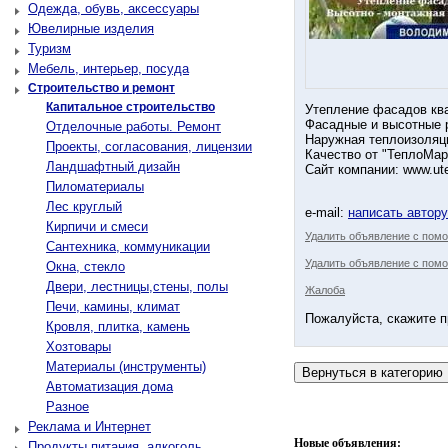
Одежда, обувь, аксессуары
Ювелирные изделия
Туризм
Мебель, интерьер, посуда
Строительство и ремонт
Капитальное строительство
Утепление фасадов ква
Фасадные и высотные р
Отделочные работы. Ремонт
Наружная теплоизоляц
Проекты, согласования, лицензии
Качество от "ТеплоМар
Ландшафтный дизайн
Сайт компании: www.ute
Пиломатериалы
Лес круглый
e-mail:
написать автор
Кирпичи и смеси
Удалить объявление с пом
Сантехника, коммуникации
Удалить объявление с помо
Окна, стекло
Двери, лестницы,стены, полы
Жалоба
Печи, камины, климат
Пожалуйста, скажите п
Кровля, плитка, камень
Хозтовары
Материалы (инструменты)
Автоматизация дома
Разное
Реклама и Интернет
Новые объявления:
Продукты питания, алкоголь