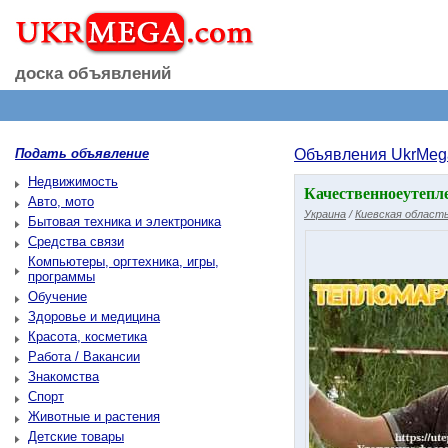
доска объявлений
Подать объявление
Объявления UkrMeg
Недвижимость
Качественноеутепл
Авто, мото
Украина
/
Киевская област
Бытовая техника и электроника
Средства связи
Компьютеры, оргтехника, игры,
программы
Обучение
Здоровье и медицина
Красота, косметика
Работа / Вакансии
Знакомства
Спорт
Животные и растения
Детские товары