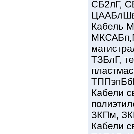
СБ2лГ, С
ЦААБлШв
Кабель 
МКСАБп,
магистра
ТЗБлГ, т
пластмас
ТППэпБб
Кабели с
полиэтил
ЗКПм, ЗК
Кабели с