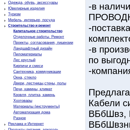
Одежда, обувь, аксессуары
-в налич
Ювелирные изделия
Туризм
ПРОВОД
Мебель, интерьер, посуда
-поставка
Строительство и ремонт
Капитальное строительство
комплект
Отделочные работы. Ремонт
Проекты, согласования, лицензии
-в произ
Ландшафтный дизайн
Пиломатериалы
по выгод
Лес круглый
Кирпичи и смеси
-компани
Сантехника, коммуникации
Окна, стекло
Двери, лестницы,стены, полы
Печи, камины, климат
Предлага
Кровля, плитка, камень
Кабели с
Хозтовары
Материалы (инструменты)
ВБбШвз, 
Автоматизация дома
Разное
ВБбШвзн
Реклама и Интернет
Продукты питания, алкоголь