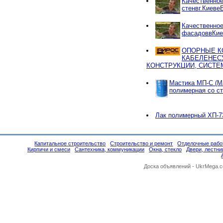
Качественно
стенвг.Киеве
Качественно
фасадоввКие
ОПОРНЫЕ К
КАБЕЛЕНЕС
КОНСТРУКЦИИ, СИСТЕ
Мастика МП-С (М
полимерная со с
Лак полимерный ХП-7
Капитальное строительство
Строительство и ремонт
Отделочные рабо
Кирпичи и смеси
Сантехника, коммуникации
Окна, стекло
Двери, лестни
Доска объявлений -
UkrMega.