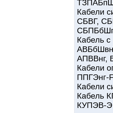
ТЗПАБпШп
Кабели с
СБВГ, СБ
СБПБбШп
Кабель с
АВБбШвнг
АПВВнг, 
Кабели о
ППГЭнг-
Кабели с
Кабель К
КУПЭВ-Э,