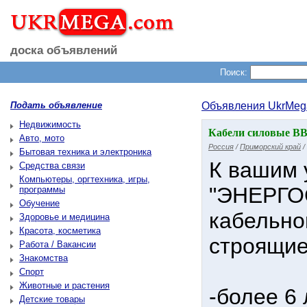
доска объявлений
Поиск:
Подать объявление
Объявления UkrMeg
Недвижимость
Кабели силовые ВВ
Авто, мото
Россия
/
Приморский край
/
Бытовая техника и электроника
К вашим
Средства связи
Компьютеры, оргтехника, игры,
"ЭНЕРГО
программы
Обучение
кабельно
Здоровье и медицина
Красота, косметика
строящие
Работа / Вакансии
Знакомства
Спорт
Животные и растения
-более 6
Детские товары