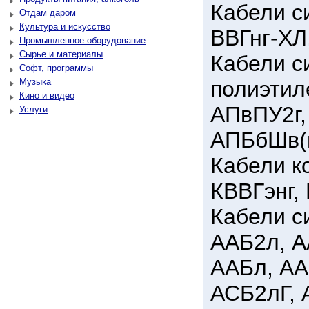
Кабели си
Отдам даром
Культура и искусство
ВВГнг-ХЛ
Промышленное оборудование
Сырье и материалы
Кабели с
Софт, программы
Музыка
полиэтил
Кино и видео
АПвПУ2г,
Услуги
АПБбШв(
Кабели к
КВВГэнг,
Кабели с
ААБ2л, А
ААБл, АА
АСБ2лГ, 