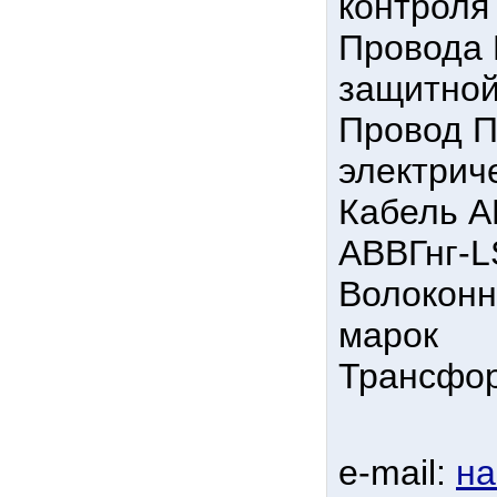
контроля
Провода 
защитной
Провод П
электрич
Кабель А
АВВГнг-L
Волоконн
марок
Трансфор
e-mail:
на