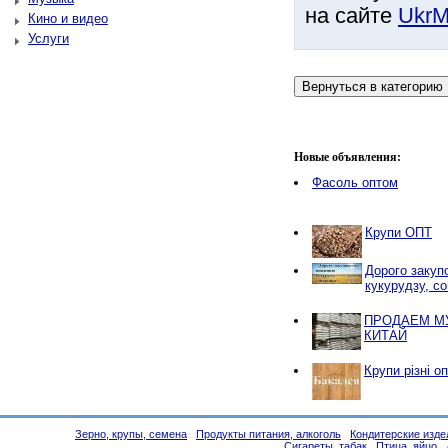
на сайте
UkrM
Кино и видео
Услуги
Новые объявления:
Фасоль оптом
Крупи ОПТ
Дорого закуп
кукурудзу, с
ПРОДАЕМ МУ
КИТАЙ
Крупи різні о
Зерно, крупы, семена
Продукты питания, алкоголь
Кондитерские изде
Сигареты, табак
Птица, яйцо