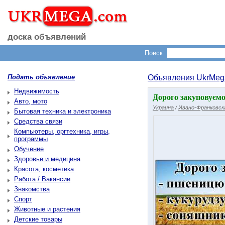
доска объявлений
Поиск:
Подать объявление
Объявления UkrMeg
Недвижимость
Дорого закуповуємо
Авто, мото
Украина
/
Ивано-Франковск
Бытовая техника и электроника
Средства связи
Компьютеры, оргтехника, игры,
программы
Обучение
Здоровье и медицина
Красота, косметика
Работа / Вакансии
Знакомства
Спорт
Животные и растения
Детские товары