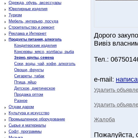
Одежда, обувь, аксессуары
Ювелирные изделия
Туризм
Мебель, интерьер, посуда
Строительство и ремонт
Реклама и Интернет
Дорого закуп
Продукты питания, алкоголь
Вивіз власним
Кондитерские изделия
Консервы, мясо, колбасы, рыба
Зерно, крупы, семена
Тел.: 0675014
Соки, воды, чай, кофе, алкоголь
Овощи, фрукты
Сигареты, табак
e-mail:
написа
Птица, яйцо
Детское, диетическое
Удалить объявл
Продажа оптом
Разное
Удалить объявле
Отдам даром
Культура и искусство
Жалоба
Промышленное оборудование
Сырье и материалы
Софт, программы
Пожалуйста, 
Музыка