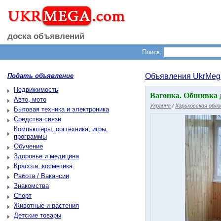
доска объявлений
Поиск:
Подать объявление
Объявления UkrMeg
Недвижимость
Вагонка. Обшивка д
Авто, мото
Украина
/
Харьковская обл
Бытовая техника и электроника
Средства связи
Компьютеры, оргтехника, игры,
программы
Обучение
Здоровье и медицина
Красота, косметика
Работа / Вакансии
Знакомства
Спорт
Животные и растения
Детские товары