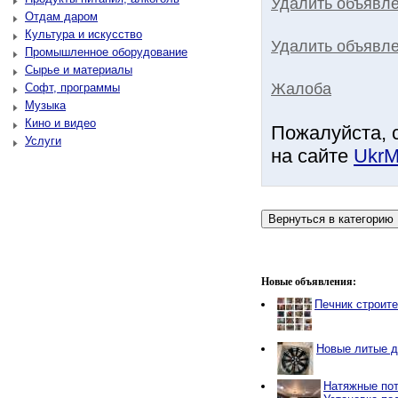
Удалить объявл
Отдам даром
Культура и искусство
Удалить объявле
Промышленное оборудование
Сырье и материалы
Жалоба
Софт, программы
Музыка
Кино и видео
Пожалуйста, 
Услуги
на сайте
UkrM
Новые объявления:
Печник строит
Новые литые д
Натяжные пот