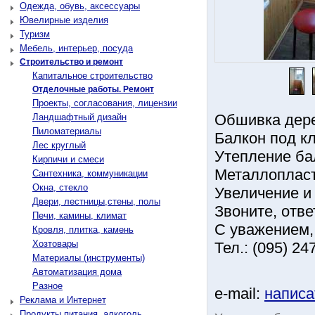
Одежда, обувь, аксессуары
Ювелирные изделия
Туризм
Мебель, интерьер, посуда
Строительство и ремонт
Капитальное строительство
Отделочные работы. Ремонт
Проекты, согласования, лицензии
Обшивка дере
Ландшафтный дизайн
Пиломатериалы
Балкон под к
Лес круглый
Утепление бал
Кирпичи и смеси
Металлопласт
Сантехника, коммуникации
Окна, стекло
Увеличение и
Двери, лестницы,стены, полы
Звоните, отве
Печи, камины, климат
С уважением,
Кровля, плитка, камень
Хозтовары
Тел.: (095) 24
Материалы (инструменты)
Автоматизация дома
Разное
e-mail:
написа
Реклама и Интернет
Продукты питания, алкоголь