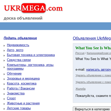
доска объявлений
Подать объявление
Объявления UkrMeg
Недвижимость
What You See Is Wha
Авто, мото
Россия
/
Калининградская о
Бытовая техника и электроника
What You See Is What 
Средства связи
Компьютеры, оргтехника, игры,
программы
e-mail:
написать автор
Обучение
Удалить объявление с пом
Здоровье и медицина
Удалить объявление с помо
Красота, косметика
Работа / Вакансии
Жалоба
Знакомства
Пожалуйста, скажите п
Спорт
Животные и растения
Детские товары