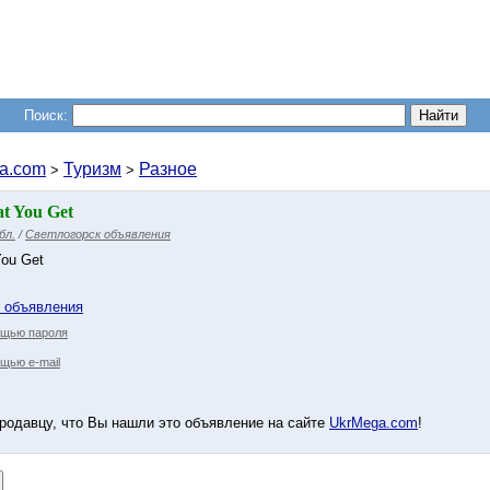
Поиск:
a.com
Туризм
Разное
>
>
t You Get
бл.
/
Светлогорск объявления
You Get
у объявления
ощью пароля
щью e-mail
родавцу, что Вы нашли это объявление на сайте
UkrMega.com
!