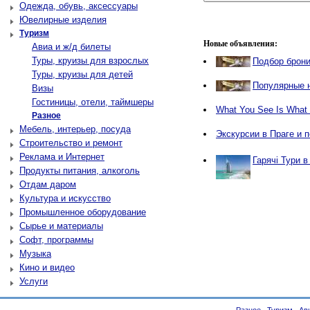
Одежда, обувь, аксессуары
Ювелирные изделия
Туризм
Новые объявления:
Авиа и ж/д билеты
Туры, круизы для взрослых
Подбор брони
Туры, круизы для детей
Популярные н
Визы
Гостиницы, отели, таймшеры
What You See Is What
Разное
Мебель, интерьер, посуда
Экскурсии в Праге и 
Строительство и ремонт
Реклама и Интернет
Гарячі Тури 
Продукты питания, алкоголь
Отдам даром
Культура и искусство
Промышленное оборудование
Сырье и материалы
Софт, программы
Музыка
Кино и видео
Услуги